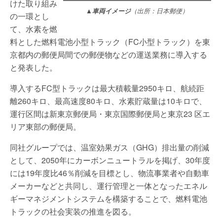
けた取り組み
▲車両イメージ
（出所：日本郵便）
の一環とし
て、水素を燃
料とした燃料電池小型トラック（FC小型トラック）を東
京都内の郵便局間での郵便物などの運送業務に導入する
と発表した。
導入するFC型トラックは最大積載量2950キロ、航続距
離260キロ、最高速度80キロ、水素貯蔵量は10キロで、
運行区間は新東京郵便局・東京国際郵便局と東京23 区エ
リア東部の郵便局。
同社グループでは、温室効果ガス（GHG）排出量の削減
として、2050年にカーボンニュートラルを掲げ、30年度
には19年度比46％削減を目標とし、物流事業者や自動車
メーカーなどと共同し、運行管理と一体となったエネル
ギーマネジメントシステムを構築することで、燃料電池
トラックの社会実装の推進を図る。