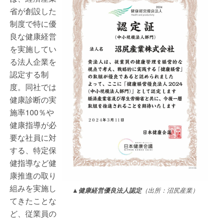
省が創設した
制度で特に優
良な健康経営
を実施してい
る法人企業を
認定する制
度。同社では
健康診断の実
施率100％や
健康指導が必
要な社員に対
する、特定保
健指導など健
康推進の取り
組みを実施し
▲健康経営優良法人認定
（出所：沼尻産業）
てきたことな
ど、従業員の