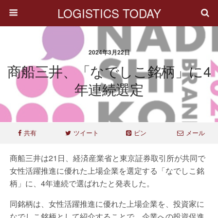
LOGISTICS TODAY
2024年3月22日
商船三井、「なでしこ銘柄」に4
年連続選定
共有
ツイート
ピン
メール
商船三井は21日、経済産業省と東京証券取引所が共同で
女性活躍推進に優れた上場企業を選定する「なでしこ銘
柄」に、4年連続で選ばれたと発表した。
同銘柄は、女性活躍推進に優れた上場企業を、投資家に
なでしこ銘柄として紹介することで、企業への投資促進