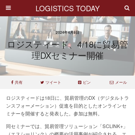
LOGISTICS TODAY
2024年4月8日
ロジスティード、4/18に貿易管
理DXセミナー開催
共有
ツイート
ピン
メール
ロジスティードは18日に、貿易管理のDX（デジタルトラ
ンスフォーメーション）促進を目的としたオンラインセ
ミナーを開催すると発表した。参加は無料。
同セミナーでは、貿易管理ソリューション「SCLINK+」
（エスシーリンク）の概要や活用事例が紹介される。エ