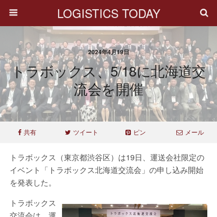
LOGISTICS TODAY
2024年4月19日
トラボックス、5/18に北海道交
流会を開催
共有
ツイート
ピン
メール
トラボックス（東京都渋谷区）は19日、運送会社限定の
イベント「トラボックス北海道交流会」の申し込み開始
を発表した。
トラボックス
交流会は、運