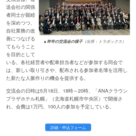
送会社の関係
者同士が親睦
を深めつつ、
自社業務の改
善につなげる
▲昨年の交流会の様子
（出所：トラボックス）
てもらうこと
を目的として
いる。各社経営者や配車担当者などが参加する同会で
は、新しい取り引きや、配布される参加者名簿を活用し
た新たな人脈作りの機会を提供する。
交流会の日時は5月18日、18時～20時、「ANAクラウン
プラザホテル札幌」（北海道札幌市中央区）で開催さ
れ、会費は1万円。100人の参加を予定している。
詳細・申込フォーム