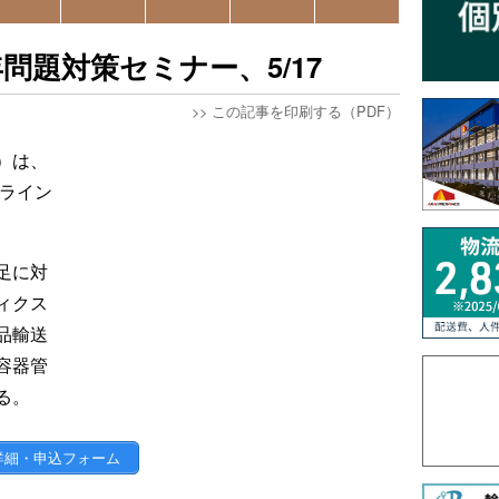
問題対策セミナー、5/17
>>
この記事を印刷する（PDF）
）は、
ンライン
足に対
ィクス
品輸送
容器管
る。
詳細・申込フォーム