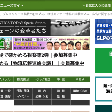
S TODAY｜国内最大の物流ニュースサイト
3PL, SCMなど国内外の最新の物流
、プレスリリース掲載のお申込み
物流セミナー情報の掲載申込み
広告に関する
場で確かめる視察第2弾｜参加募集中
める【物流広報連絡会議】｜会員募集中