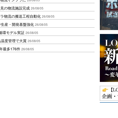
伏見の物流施設完成
26/08/05
バラ物流の搬送工程自動化
26/08/05
で生産・開発基盤強化
26/08/05
循環モデル実証
26/08/05
品温度管理で大賞
26/08/05
年最多176件
26/08/05