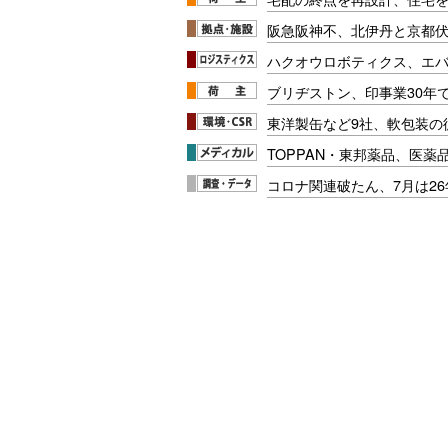
阪急阪神不、北伊丹と京都
ハクオウロボティクス、エ
ブリヂストン、印事業30年
東洋製缶など9社、軟包装の
TOPPAN・東邦薬品、医薬
コロナ関連破たん、7月は26