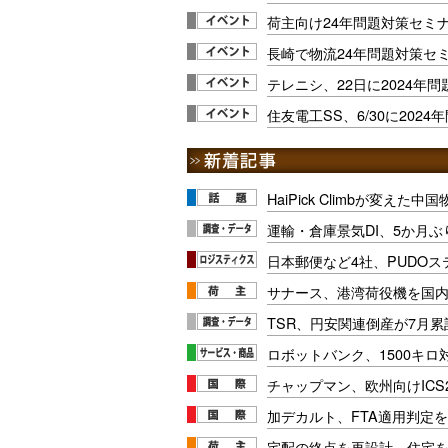
荷主向け24年問題対策セミ
長崎で物流24年問題対策セミ
テレニシ、22日に2024年
住友電工SS、6/30に202
HaiPick Climbが変えた
運輸・倉庫景気DI、5か月ぶ
日本郵便など4社、PUDO
サナース、港湾荷役機を国
TSR、円安関連倒産が7月累
ロボットバンク、1500キ
チャップマン、欧州向けICS
加デカルト、FTA適用判定を
宅配の終点を再設計、住宅