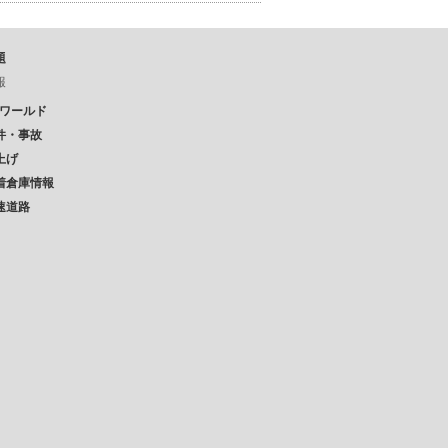
題
報
Pワールド
件・事故
上げ
着倉庫情報
速道路