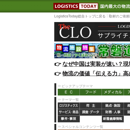
LOGISTIC
LogisticsToday総合トップに戻る
取材のご依頼
👉️
なぜ中国は実装が速い？現
👉️
物流の価値「伝える力」高
ピックアップテーマ
テーマ一覧
スペシャルコンテンツ一覧