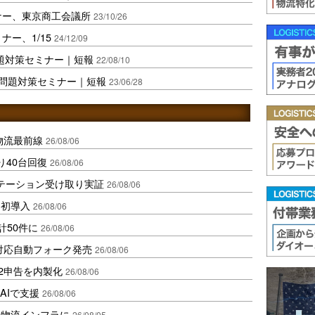
ナー、東京商工会議所
23/10/26
ナー、1/15
24/12/09
問題対策セミナー｜短報
22/08/10
4年問題対策セミナー｜短報
23/06/28
中国物流最前線
26/08/06
り40台回復
26/08/06
ステーション受け取り実証
26/08/06
内初導入
26/08/06
計50件に
26/08/06
ロ対応自動フォーク発売
26/08/06
2申告を内製化
26/08/06
AIで支援
26/08/06
を物流インフラに
26/08/05