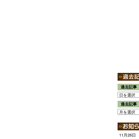
過去記事
過去記事
11月26日