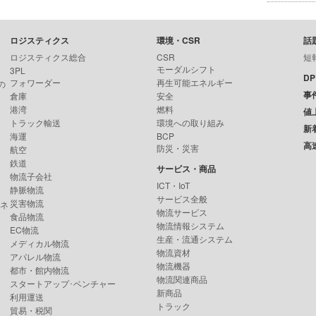
ロジスティクス
環境・CSR
話
ロジスティクス総合
CSR
短
モーダルシフト
3PL
D
フォワーダー
再生可能エネルギー
の
事
倉庫
安全
港湾
燃料
値
トラック輸送
環境への取り組み
新
海運
BCP
高
防災・災害
航空
鉄道
サービス・商品
物流子会社
ICT・IoT
静脈物流
サービス全般
災害物流
ンネ
物流サービス
食品物流
物流情報システム
EC物流
生産・流通システム
メディカル物流
物流資材
アパレル物流
物流機器
都市・館内物流
物流関連商品
スタートアップ･ベンチャー
新商品
利用運送
トラック
貿易・税関