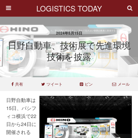
LOGISTICS TODAY
2024年5月15日
日野自動車、技術展で先進環境
技術を披露
共有
ツイート
ピン
メール
日野自動車は
15日、パシフ
ィコ横浜で22
日から24日に
開催される