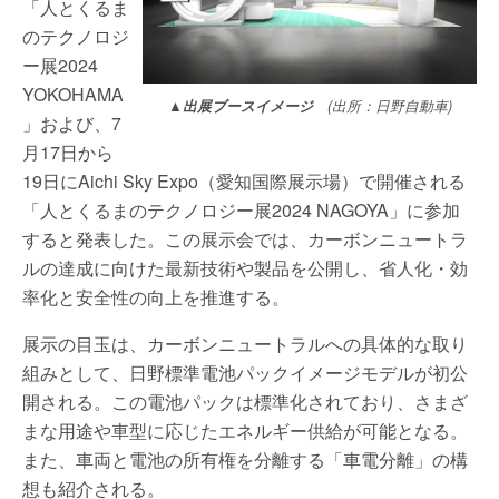
「人とくるま
のテクノロジ
ー展2024
YOKOHAMA
▲出展ブースイメージ
(出所：日野自動車)
」および、7
月17日から
19日にAichi Sky Expo（愛知国際展示場）で開催される
「人とくるまのテクノロジー展2024 NAGOYA」に参加
すると発表した。この展示会では、カーボンニュートラ
ルの達成に向けた最新技術や製品を公開し、省人化・効
率化と安全性の向上を推進する。
展示の目玉は、カーボンニュートラルへの具体的な取り
組みとして、日野標準電池パックイメージモデルが初公
開される。この電池パックは標準化されており、さまざ
まな用途や車型に応じたエネルギー供給が可能となる。
また、車両と電池の所有権を分離する「車電分離」の構
想も紹介される。