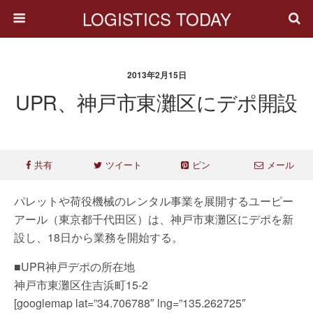
LOGISTICS TODAY
2013年2月15日
UPR、神戸市東灘区にデポ開設
共有
ツイート
ピン
メール
パレットや荷役機械のレンタル事業を展開するユーピー
アール（東京都千代田区）は、神戸市東灘区にデポを新
設し、18日から業務を開始する。
■UPR神戸デポの所在地
神戸市東灘区住吉浜町15-2
[googlemap lat=”34.706788″ lng=”135.262725″