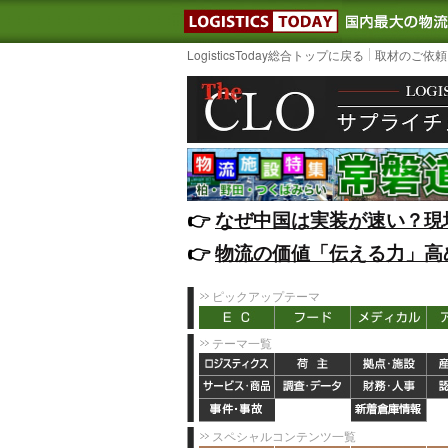
LOGISTIC
LogisticsToday総合トップに戻る
取材のご依頼
👉️
なぜ中国は実装が速い？現
👉️
物流の価値「伝える力」高
ピックアップテーマ
テーマ一覧
スペシャルコンテンツ一覧