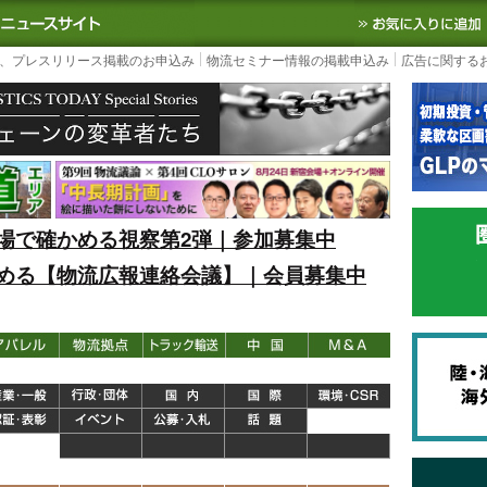
S TODAY｜国内最大の物流ニュースサイト
3PL, SCMなど国内外の最新の物流
、プレスリリース掲載のお申込み
物流セミナー情報の掲載申込み
広告に関する
場で確かめる視察第2弾｜参加募集中
める【物流広報連絡会議】｜会員募集中