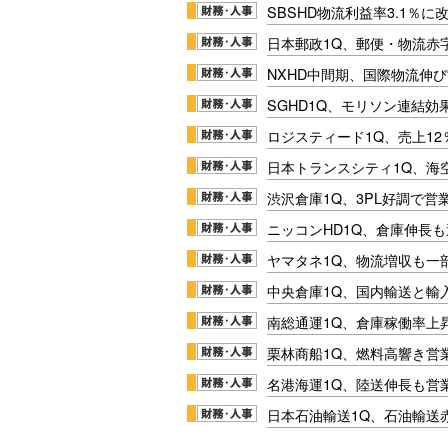
SBSHD物流利益率3.1％
日本郵政1Q、郵便・物流赤
NXHD中間期、国際物流伸び
SGHD1Q、モリソン連結効
ロジスティード1Q、売上1
日本トランスシティ1Q、海
渋沢倉庫1Q、3PL好調で営
ニッコンHD1Q、倉庫伸長
ヤマタネ1Q、物流増収も一
中央倉庫1Q、国内輸送と輸
南総通運1Q、倉庫稼働率上
栗林商船1Q、燃料高響き営
名港海運1Q、陸送伸長も営業
日本石油輸送1Q、石油輸送