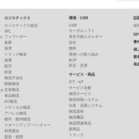
ロジスティクス
環境・CSR
話
ロジスティクス総合
CSR
短
モーダルシフト
3PL
D
フォワーダー
再生可能エネルギー
の
事
倉庫
安全
港湾
燃料
値
トラック輸送
環境への取り組み
新
海運
BCP
高
防災・災害
航空
鉄道
サービス・商品
物流子会社
ICT・IoT
静脈物流
サービス全般
災害物流
ンネ
物流サービス
食品物流
物流情報システム
EC物流
生産・流通システム
メディカル物流
物流資材
アパレル物流
物流機器
都市・館内物流
物流関連商品
スタートアップ･ベンチャー
新商品
利用運送
トラック
貿易・税関