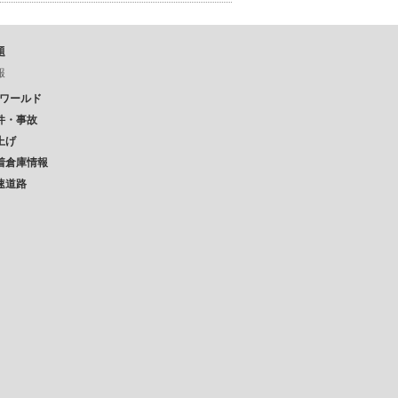
題
報
Pワールド
件・事故
上げ
着倉庫情報
速道路