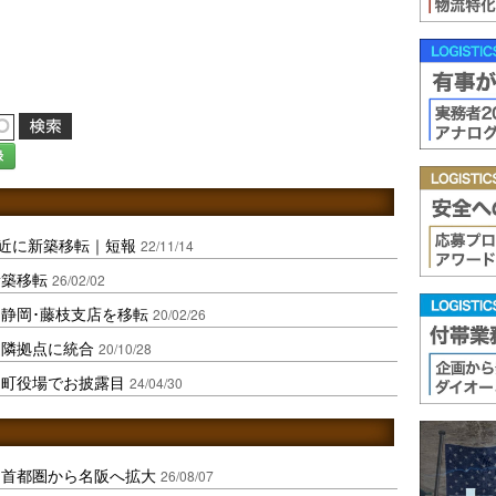
録
付近に新築移転｜短報
22/11/14
新築移転
26/02/02
静岡･藤枝支店を移転
20/02/26
近隣拠点に統合
20/10/28
を町役場でお披露目
24/04/30
、首都圏から名阪へ拡大
26/08/07