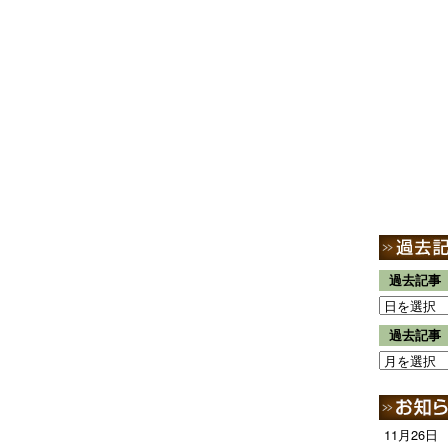
過去記事
過去記事
11月26日