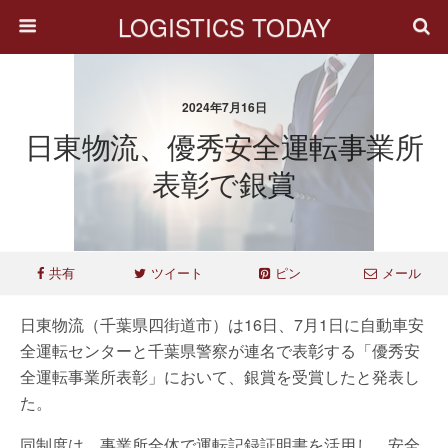
LOGISTICS TODAY
2024年7月16日
日東物流、優秀安全運転事業所
表彰で銀賞
共有
ツイート
ピン
メール
日東物流（千葉県四街道市）は16日、7月1日に自動車安
全運転センターと千葉県警察が連名で表彰する「優秀安
全運転事業所表彰」において、銀賞を受賞したと発表し
た。
同制度は、事業所全体で運転記録証明書を活用し、安全