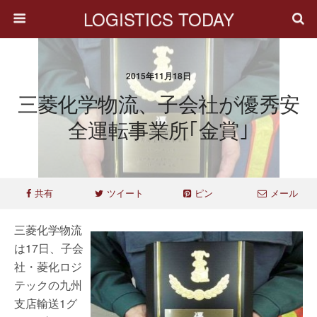
LOGISTICS TODAY
2015年11月18日
三菱化学物流、子会社が優秀安
全運転事業所｢金賞｣
共有
ツイート
ピン
メール
三菱化学物流
は17日、子会
社・菱化ロジ
テックの九州
支店輸送1グ