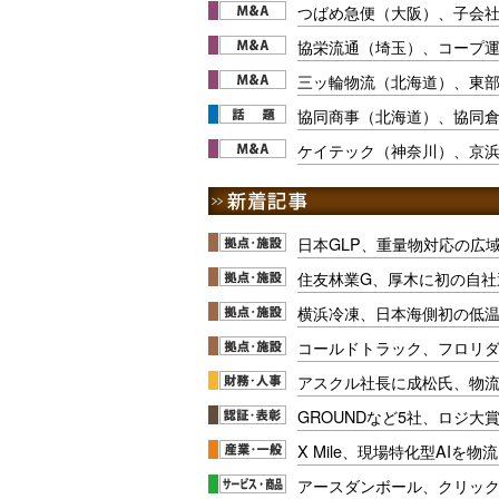
つばめ急便（大阪）、子会
協栄流通（埼玉）、コープ
三ッ輪物流（北海道）、東
協同商事（北海道）、協同
ケイテック（神奈川）、京
日本GLP、重量物対応の広
住友林業G、厚木に初の自社
横浜冷凍、日本海側初の低
コールドトラック、フロリ
アスクル社長に成松氏、物
GROUNDなど5社、ロジ大
X Mile、現場特化型AIを
アースダンボール、クリッ