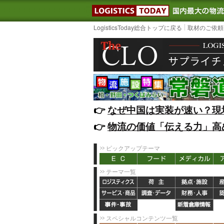
LOGISTIC
LogisticsToday総合トップに戻る
取材のご依頼
👉️
なぜ中国は実装が速い？現
👉️
物流の価値「伝える力」高
ピックアップテーマ
テーマ一覧
スペシャルコンテンツ一覧