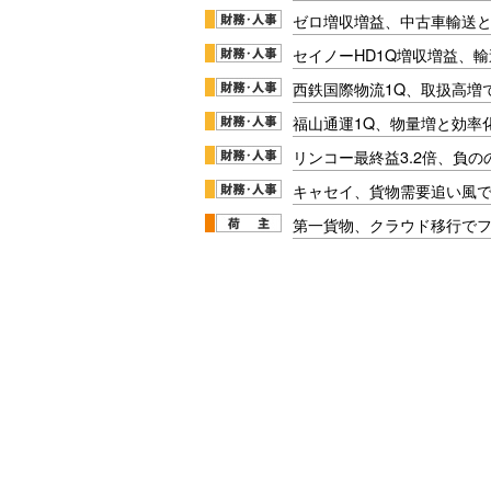
ゼロ増収増益、中古車輸送
セイノーHD1Q増収増益、輸
西鉄国際物流1Q、取扱高増
福山通運1Q、物量増と効率化
リンコー最終益3.2倍、負
キャセイ、貨物需要追い風
第一貨物、クラウド移行で