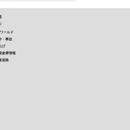
題
報
Pワールド
件・事故
上げ
着倉庫情報
速道路