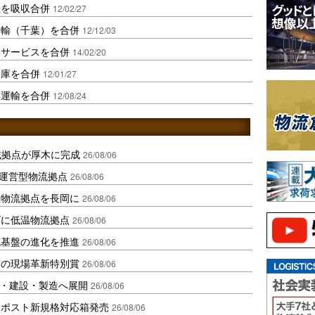
社を吸収合併
12/02/27
運輸（千葉）を合併
12/12/03
部サービスを合併
14/02/20
倉庫を合併
12/01/27
浜運輸を合併
12/08/24
域拠点が厚木に完成
26/08/06
運営型物流拠点
26/08/06
温物流拠点を長岡に
26/08/06
ダに低温物流拠点
26/08/06
流基盤の進化を推進
26/08/06
賞の現場革新特別賞
26/08/06
物流・建設・製造へ展開
26/08/06
クポスト新規格対応箱発売
26/08/06