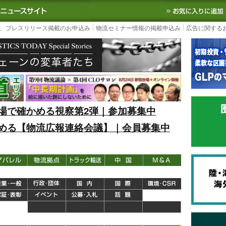
S TODAY｜国内最大の物流ニュースサイト
3PL, SCMなど国内外の最新の物流
、プレスリリース掲載のお申込み
物流セミナー情報の掲載申込み
広告に関する
場で確かめる視察第2弾｜参加募集中
める【物流広報連絡会議】｜会員募集中