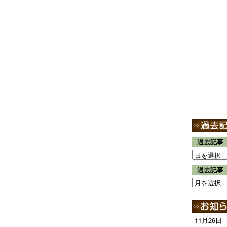
過去記事
過去記事
11月26日