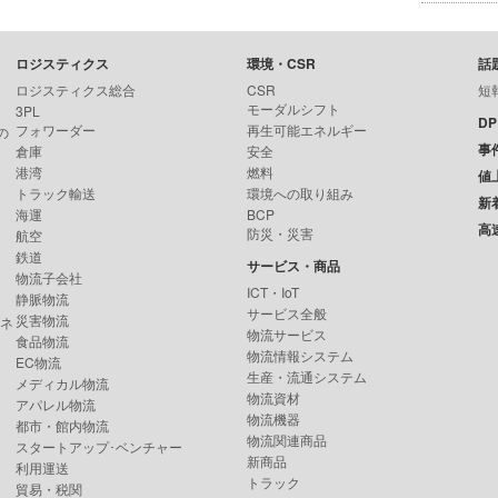
ロジスティクス
環境・CSR
話
ロジスティクス総合
CSR
短
モーダルシフト
3PL
D
フォワーダー
再生可能エネルギー
の
事
倉庫
安全
港湾
燃料
値
トラック輸送
環境への取り組み
新
海運
BCP
高
防災・災害
航空
鉄道
サービス・商品
物流子会社
ICT・IoT
静脈物流
サービス全般
災害物流
ンネ
物流サービス
食品物流
物流情報システム
EC物流
生産・流通システム
メディカル物流
物流資材
アパレル物流
物流機器
都市・館内物流
物流関連商品
スタートアップ･ベンチャー
新商品
利用運送
トラック
貿易・税関