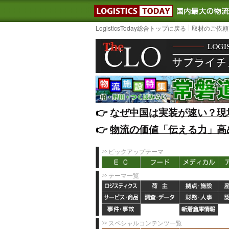
LOGISTIC
LogisticsToday総合トップに戻る
取材のご依頼
👉️
なぜ中国は実装が速い？現
👉️
物流の価値「伝える力」高
ピックアップテーマ
テーマ一覧
スペシャルコンテンツ一覧