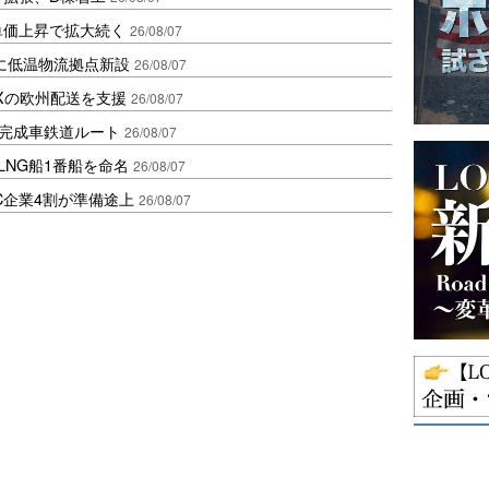
、単価上昇で拡大続く
26/08/07
に低温物流拠点新設
26/08/07
Xの欧州配送を支援
26/08/07
に完成車鉄道ルート
26/08/07
LNG船1番船を命名
26/08/07
C企業4割が準備途上
26/08/07