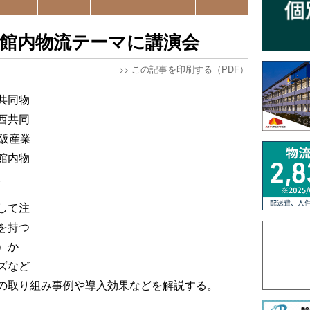
、館内物流テーマに講演会
>>
この記事を印刷する（PDF）
共同物
西共同
阪産業
館内物
。
して注
を持つ
）か
ズなど
の取り組み事例や導入効果などを解説する。