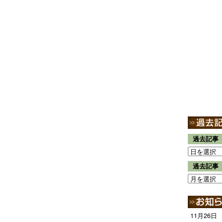
過去記事
過去記事
11月26日