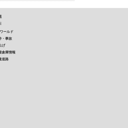
題
報
Pワールド
件・事故
上げ
着倉庫情報
速道路