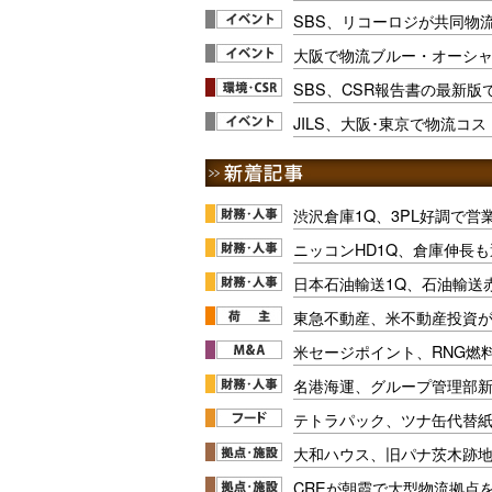
SBS、リコーロジが共同物
大阪で物流ブルー・オーシャン
SBS、CSR報告書の最新版
JILS、大阪･東京で物流コ
渋沢倉庫1Q、3PL好調で営
ニッコンHD1Q、倉庫伸長
日本石油輸送1Q、石油輸送
東急不動産、米不動産投資が
米セージポイント、RNG燃料
名港海運、グループ管理部
テトラパック、ツナ缶代替紙
大和ハウス、旧パナ茨木跡
CREが朝霞で大型物流拠点