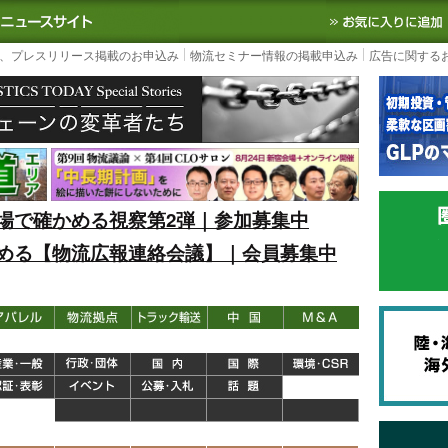
S TODAY｜国内最大の物流ニュースサイト
3PL, SCMなど国内外の最新の物流
、プレスリリース掲載のお申込み
物流セミナー情報の掲載申込み
広告に関する
場で確かめる視察第2弾｜参加募集中
める【物流広報連絡会議】｜会員募集中