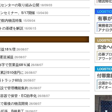
流センターの取り組み公開
18/09/03
セミナー、5/17開催
13/04/30
で館内物流特集
15/09/04
ストの基礎を解説
16/06/15
業益18％増
26/08/07
も運送減益
26/08/07
赤字で営業益68％減
26/08/07
累計510億円に
26/08/07
トラック60台
26/08/07
新設で管理機能集約
26/08/07
容器で保管・EC効率化
26/08/07
地で最後の物流開発
26/08/07
を拡張、B棟着工
26/08/07