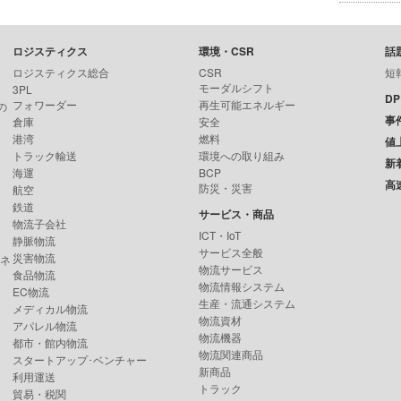
ロジスティクス
環境・CSR
話
ロジスティクス総合
CSR
短
モーダルシフト
3PL
D
フォワーダー
再生可能エネルギー
の
事
倉庫
安全
港湾
燃料
値
トラック輸送
環境への取り組み
新
海運
BCP
高
防災・災害
航空
鉄道
サービス・商品
物流子会社
ICT・IoT
静脈物流
サービス全般
災害物流
ンネ
物流サービス
食品物流
物流情報システム
EC物流
生産・流通システム
メディカル物流
物流資材
アパレル物流
物流機器
都市・館内物流
物流関連商品
スタートアップ･ベンチャー
新商品
利用運送
トラック
貿易・税関