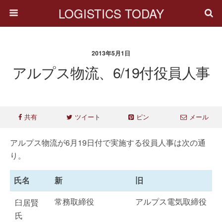
LOGISTICS TODAY
2013年5月1日
アルプス物流、6/19付役員人事
共有
ツイート
ピン
メール
アルプス物流が6月19日付で実施する役員人事は次の通
り。
氏名
新
旧
常務取締役
アルプス電気取締役
臼居賢
氏