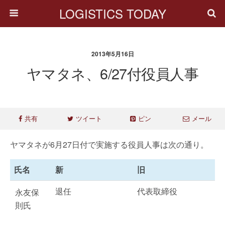
LOGISTICS TODAY
2013年5月16日
ヤマタネ、6/27付役員人事
共有
ツイート
ピン
メール
ヤマタネが6月27日付で実施する役員人事は次の通り。
氏名
新
旧
退任
代表取締役
永友保
則氏