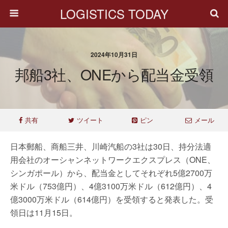
LOGISTICS TODAY
2024年10月31日
邦船3社、ONEから配当金受領
共有
ツイート
ピン
メール
日本郵船、商船三井、川崎汽船の3社は30日、持分法適
用会社のオーシャンネットワークエクスプレス（ONE、
シンガポール）から、配当金としてそれぞれ5億2700万
米ドル（753億円）、4億3100万米ドル（612億円）、4
億3000万米ドル（614億円）を受領すると発表した。受
領日は11月15日。