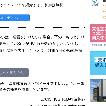
化のトレンドを紹介する。参加は無料。
詳細・申込フォーム
るいは「続報を知りたい」場合、下の「もっと知り
集部にてボタンが押された数のみをカウントし、
掘り取材を実施したうえで、詳細記事の掲載を積
もっと知りたい
場合、編集部直通の下記メールアドレスまでご一報
材源の秘匿を徹底しています。
LOGISTICS TODAY編集部
メール：support@logi-today.com