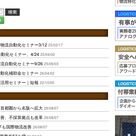
録
流自動化セミナー3/12
25/02/17
動化セミナー、4/24
25/04/02
流自動化セミナー9/26
25/09/03
自動化補助金セミナー
26/04/02
庫活用セミナー｜短報
22/10/05
、首都圏から名阪へ拡大
26/08/07
に改善、不採算拠点も改革
26/08/07
字も国際物流改善
26/08/07
営業益57％増