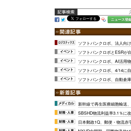
ニュース登
ソフトバンクロボ、法人向け物
ソフトバンクロボとESRが自
ソフトバンクロボ、AI活用物
ソフトバンクロボ、4/14に
ソフトバンクロボ、自動倉
新幹線で再生医療細胞輸送
SBSHD物流利益率3.1％
日本郵政1Q、郵便・物流赤
NXHD中間期、国際物流伸び