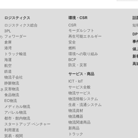
ロジスティクス
環境・CSR
話
ロジスティクス総合
CSR
短
モーダルシフト
3PL
D
フォワーダー
再生可能エネルギー
の
事
倉庫
安全
港湾
燃料
値
トラック輸送
環境への取り組み
新
海運
BCP
高
防災・災害
航空
鉄道
サービス・商品
物流子会社
ICT・IoT
静脈物流
サービス全般
災害物流
ンネ
物流サービス
食品物流
物流情報システム
EC物流
生産・流通システム
メディカル物流
物流資材
アパレル物流
物流機器
都市・館内物流
物流関連商品
スタートアップ･ベンチャー
新商品
利用運送
トラック
貿易・税関