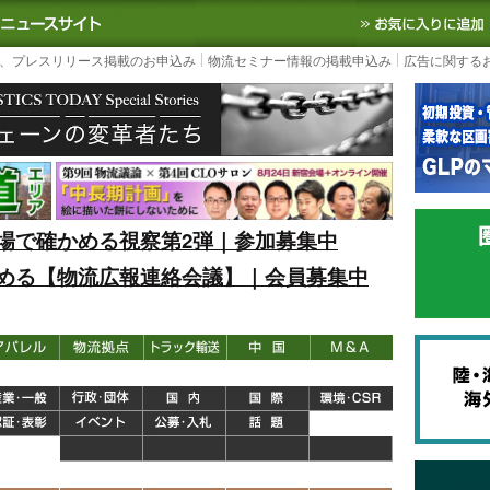
S TODAY｜国内最大の物流ニュースサイト
3PL, SCMなど国内外の最新の物流
、プレスリリース掲載のお申込み
物流セミナー情報の掲載申込み
広告に関する
場で確かめる視察第2弾｜参加募集中
める【物流広報連絡会議】｜会員募集中