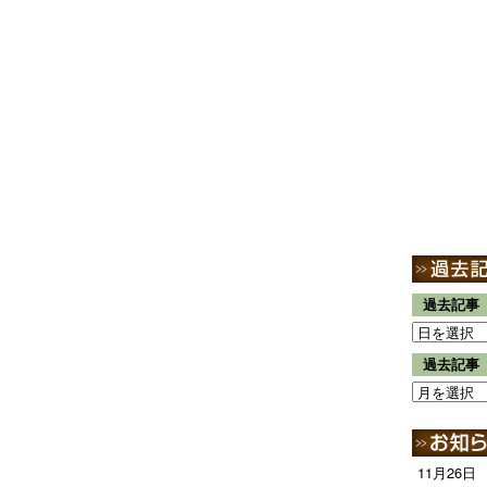
過去記事
過去記事
11月26日