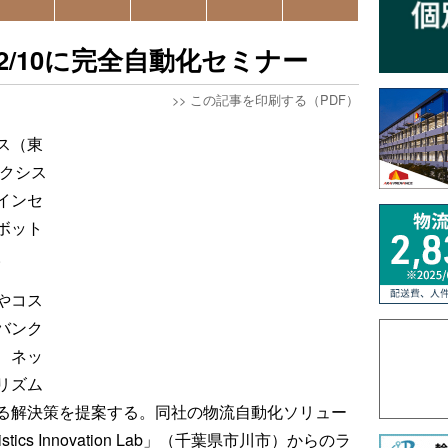
/10に完全自動化セミナー
>>
この記事を印刷する（PDF）
ス（東
ックシス
インセ
ボット
。
やコス
バンク
、ネッ
リズム
る解決策を提案する。同社の物流自動化ソリュー
gistics Innovation Lab」（千葉県市川市）からのラ