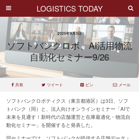
LOGISTICS TODAY
2025年9月3日
ソフトバンクロボ、AI活用物流
自動化セミナー9/26
共有
ツイート
ピン
メール
ソフトバンクロボティクス（東京都港区）は3日、ソフ
トバンク（同）と、法人向けオンラインセミナー「AIで
未来を見通す！新時代の店舗運営と在庫最適化・物流自
動化セミナー」を開催すると発表した。
同セミナーでは、ソフトバンクが提供する店舗データ・