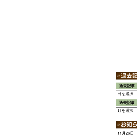
過去記事
過去記事
11月26日