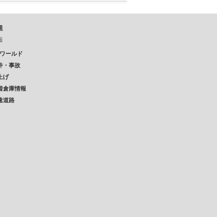
題
報
Pワールド
件・事故
上げ
着倉庫情報
速道路