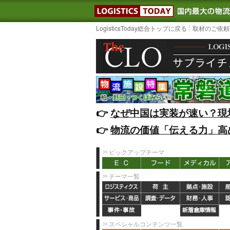
LOGISTIC
LogisticsToday総合トップに戻る
取材のご依頼
👉️
なぜ中国は実装が速い？現
👉️
物流の価値「伝える力」高
ピックアップテーマ
テーマ一覧
スペシャルコンテンツ一覧