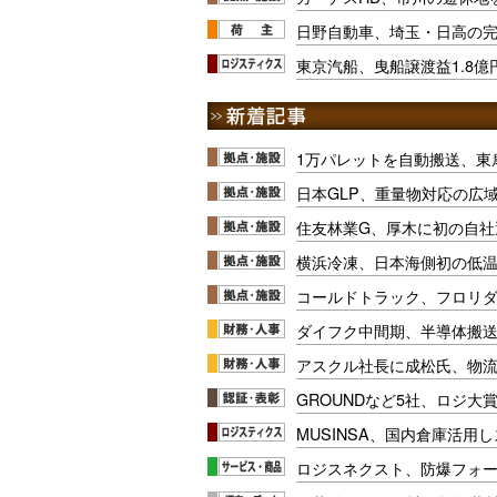
日野自動車、埼玉・日高の
東京汽船、曳船譲渡益1.8億
1万パレットを自動搬送、東
日本GLP、重量物対応の広
住友林業G、厚木に初の自社
横浜冷凍、日本海側初の低
コールドトラック、フロリ
ダイフク中間期、半導体搬
アスクル社長に成松氏、物
GROUNDなど5社、ロジ大
MUSINSA、国内倉庫活用
ロジスネクスト、防爆フォ