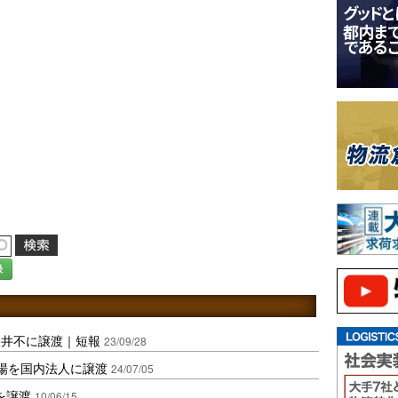
録
三井不に譲渡｜短報
23/09/28
場を国内法人に譲渡
24/07/05
を譲渡
10/06/15