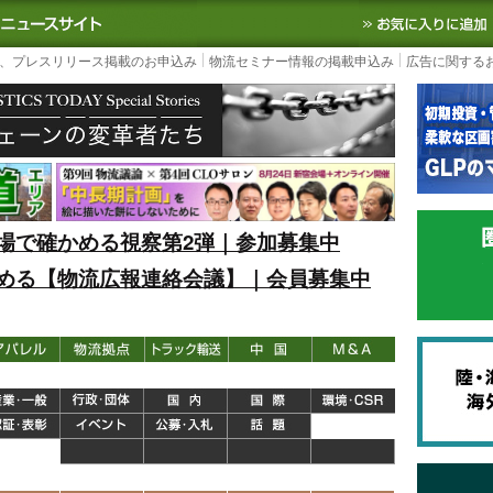
S TODAY｜国内最大の物流ニュースサイト
3PL, SCMなど国内外の最新の物流
、プレスリリース掲載のお申込み
物流セミナー情報の掲載申込み
広告に関する
場で確かめる視察第2弾｜参加募集中
める【物流広報連絡会議】｜会員募集中