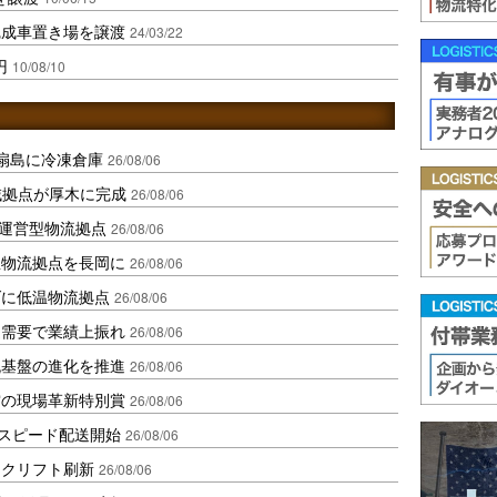
完成車置き場を譲渡
24/03/22
円
10/08/10
扇島に冷凍倉庫
26/08/06
域拠点が厚木に完成
26/08/06
運営型物流拠点
26/08/06
温物流拠点を長岡に
26/08/06
ダに低温物流拠点
26/08/06
送需要で業績上振れ
26/08/06
流基盤の進化を推進
26/08/06
賞の現場革新特別賞
26/08/06
しスピード配送開始
26/08/06
ークリフト刷新
26/08/06