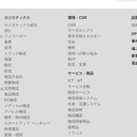
ロジスティクス
環境・CSR
話
ロジスティクス総合
CSR
短
モーダルシフト
3PL
D
フォワーダー
再生可能エネルギー
の
事
倉庫
安全
港湾
燃料
値
トラック輸送
環境への取り組み
新
海運
BCP
高
防災・災害
航空
鉄道
サービス・商品
物流子会社
ICT・IoT
静脈物流
サービス全般
災害物流
ンネ
物流サービス
食品物流
物流情報システム
EC物流
生産・流通システム
メディカル物流
物流資材
アパレル物流
物流機器
都市・館内物流
物流関連商品
スタートアップ･ベンチャー
新商品
利用運送
トラック
貿易・税関