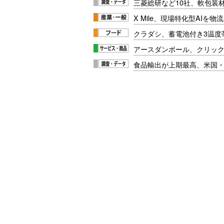
三菱総研など10社、軟包装
X Mile、現場特化型AIを
クラダシ、蓄電池付き3温度
アースダンボール、クリッ
食品輸出が上期最高、米国