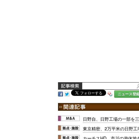
ニュース登
日野自、日野工場の一部を
東京精密、2万平米の日野工
カーチスHD、市川の遊休地