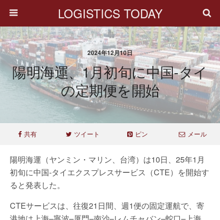
LOGISTICS TODAY
2024年12月10日
陽明海運、1月初旬に中国-タイ
の定期便を開始
共有
ツイート
ピン
メール
陽明海運（ヤンミン・マリン、台湾）は10日、25年1月
初旬に中国-タイエクスプレスサービス（CTE）を開始す
ると発表した。
CTEサービスは、往復21日間、週1便の固定運航で、寄
港地は上海–寧波–厦門–南沙–レムチャバン–蛇口–上海。