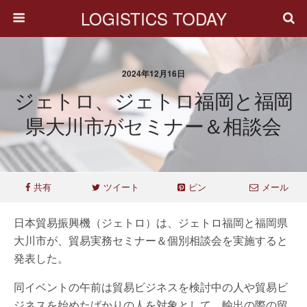
LOGISTICS TODAY
2024年12月16日
ジェトロ、ジェトロ福岡と福岡
県大川市がセミナー＆相談会
共有
ツイート
ピン
メール
日本貿易振興機（ジェトロ）は、ジェトロ福岡と福岡県
大川市が、貿易実務セミナー＆個別相談会を実施すると
発表した。
同イベントの午前は貿易ビジネスを検討中の人や貿易ビ
ジネスを始めたばかりの人を対象として、輸出の際の留