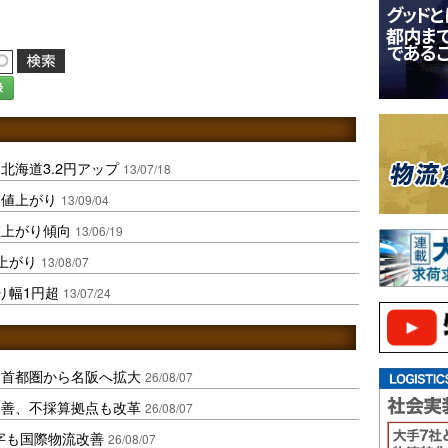
録
北海道3.2円アップ
13/07/18
円値上がり
13/09/04
値上がり傾向
13/06/19
上がり
13/08/07
り幅1円超
13/07/24
、首都圏から名阪へ拡大
26/08/07
に改善、不採算拠点も改革
26/08/07
字も国際物流改善
26/08/07