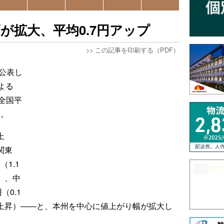
が拡大、平均0.7円アップ
>>
この記事を印刷する（PDF）
公表し
よる
（全国平
た。
上
関東
（1.1
昇）、中
（0.1
2円上昇）――と、本州を中心に値上がり幅が拡大し