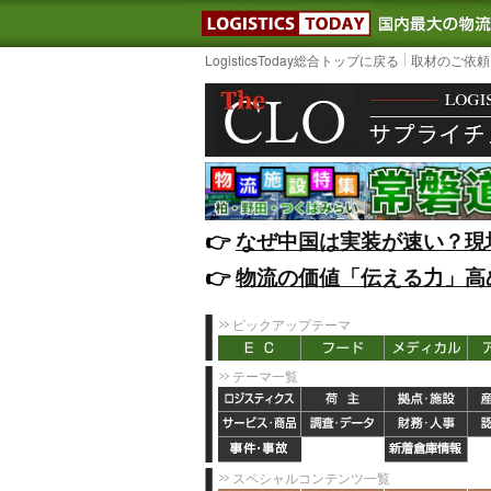
LOGISTIC
LogisticsToday総合トップに戻る
取材のご依頼
👉️
なぜ中国は実装が速い？現
👉️
物流の価値「伝える力」高
ピックアップテーマ
テーマ一覧
スペシャルコンテンツ一覧