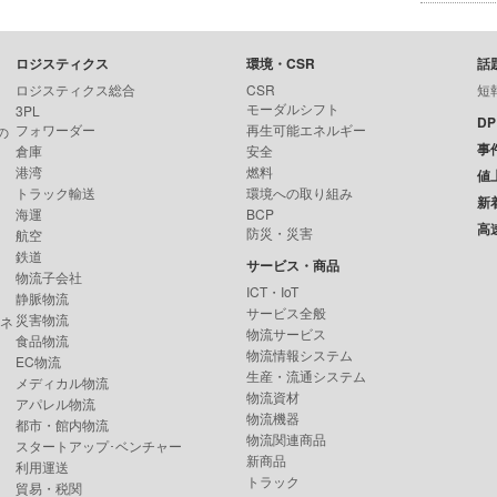
ロジスティクス
環境・CSR
話
ロジスティクス総合
CSR
短
モーダルシフト
3PL
D
フォワーダー
再生可能エネルギー
の
事
倉庫
安全
港湾
燃料
値
トラック輸送
環境への取り組み
新
海運
BCP
高
防災・災害
航空
鉄道
サービス・商品
物流子会社
ICT・IoT
静脈物流
サービス全般
災害物流
ンネ
物流サービス
食品物流
物流情報システム
EC物流
生産・流通システム
メディカル物流
物流資材
アパレル物流
物流機器
都市・館内物流
物流関連商品
スタートアップ･ベンチャー
新商品
利用運送
トラック
貿易・税関