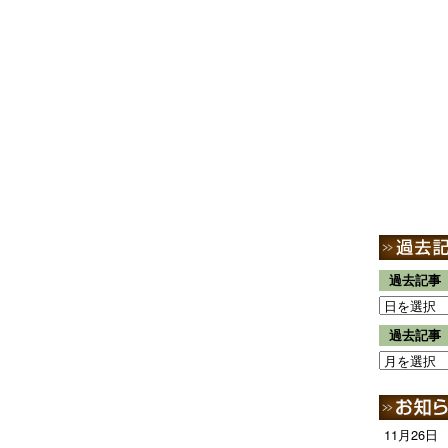
過去記事
過去記事
11月26日