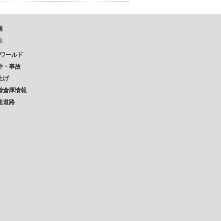
題
報
Pワールド
件・事故
上げ
着倉庫情報
速道路