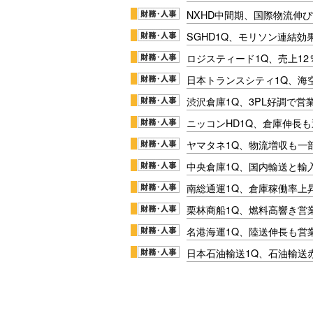
NXHD中間期、国際物流伸び
SGHD1Q、モリソン連結効
ロジスティード1Q、売上1
日本トランスシティ1Q、海
渋沢倉庫1Q、3PL好調で営
ニッコンHD1Q、倉庫伸長
ヤマタネ1Q、物流増収も一
中央倉庫1Q、国内輸送と輸
南総通運1Q、倉庫稼働率上
栗林商船1Q、燃料高響き営
名港海運1Q、陸送伸長も営業
日本石油輸送1Q、石油輸送