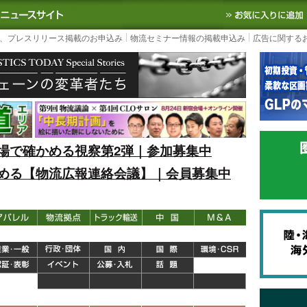
S TODAY｜国内最大の物流ニュースサイト
3PL, SCMなど国内外の最新の物流
、プレスリリース掲載のお申込み
物流セミナー情報の掲載申込み
広告に関する
場で確かめる視察第2弾｜参加募集中
める【物流広報連絡会議】｜会員募集中