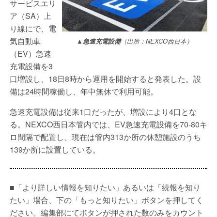
サービスエリ
ア（SA）上
り線にで、電
気自動車
▲急速充電設備
（出所：NEXCO西日本）
（EV）急速
充電設備を3
口増設し、18日8時から運用を開始すると発表した。設
備は24時間稼働し、年中無休で利用可能。
急速充電設備は従来1口だったが、増設により4口とな
る。NEXCO西日本管内では、EV急速充電設備を70-80キ
ロ間隔で配置し、現在は管内313か所の休憩施設のうち
139か所に設置している。
■「より詳しい情報を知りたい」あるいは「続報を知り
たい」場合、下の「もっと知りたい」ボタンを押してく
ださい。編集部にてボタンが押された数のみをカウント