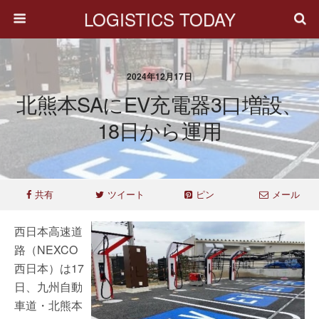
LOGISTICS TODAY
2024年12月17日
北熊本SAにEV充電器3口増設、
18日から運用
共有
ツイート
ピン
メール
西日本高速道
路（NEXCO
西日本）は17
日、九州自動
車道・北熊本