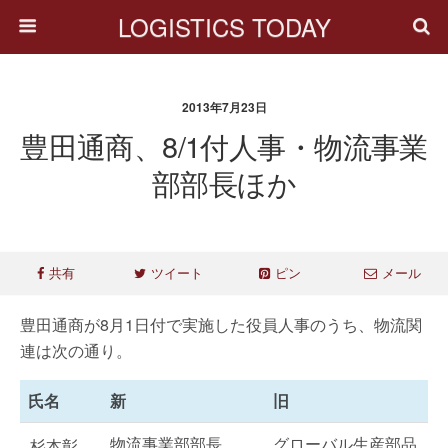
LOGISTICS TODAY
2013年7月23日
豊田通商、8/1付人事・物流事業
部部長ほか
共有
ツイート
ピン
メール
豊田通商が8月1日付で実施した役員人事のうち、物流関
連は次の通り。
氏名
新
旧
物流事業部部長
グローバル生産部品
杉本彰