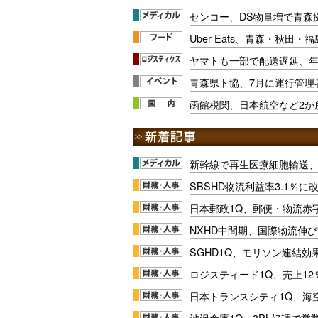
センコー、DS物量増で青森
Uber Eats、青森・秋田
ヤマトも一部で配送遅延、
青森県ト協、7月に運行管理
函館税関、日本航空など2か
新幹線で再生医療細胞輸送
SBSHD物流利益率3.1％
日本郵政1Q、郵便・物流赤
NXHD中間期、国際物流伸び
SGHD1Q、モリソン連結効
ロジスティード1Q、売上1
日本トランスシティ1Q、海
渋沢倉庫1Q、3PL好調で営