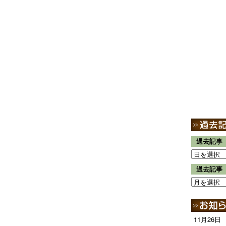
過去記事
過去記事
11月26日