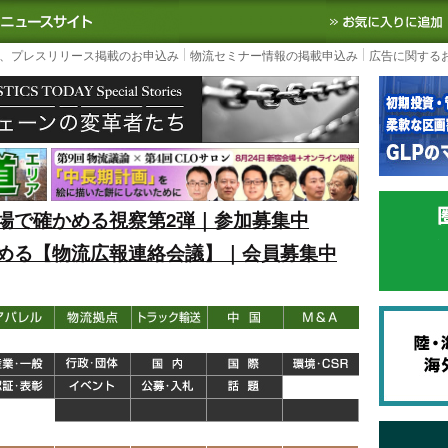
S TODAY｜国内最大の物流ニュースサイト
3PL, SCMなど国内外の最新の物流
、プレスリリース掲載のお申込み
物流セミナー情報の掲載申込み
広告に関する
場で確かめる視察第2弾｜参加募集中
める【物流広報連絡会議】｜会員募集中