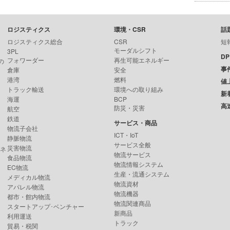
ロジスティクス
環境・CSR
話
ロジスティクス総合
CSR
短
モーダルシフト
3PL
D
フォワーダー
再生可能エネルギー
の
事
倉庫
安全
港湾
燃料
値
トラック輸送
環境への取り組み
新
海運
BCP
高
防災・災害
航空
鉄道
サービス・商品
物流子会社
ICT・IoT
静脈物流
サービス全般
災害物流
ンネ
物流サービス
食品物流
物流情報システム
EC物流
生産・流通システム
メディカル物流
物流資材
アパレル物流
物流機器
都市・館内物流
物流関連商品
スタートアップ･ベンチャー
新商品
利用運送
トラック
貿易・税関