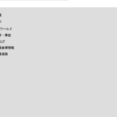
題
報
Pワールド
件・事故
上げ
着倉庫情報
速道路