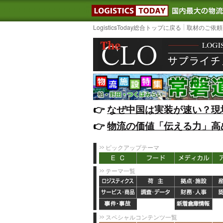
LOGISTIC
LogisticsToday総合トップに戻る
取材のご依頼
👉️
なぜ中国は実装が速い？現
👉️
物流の価値「伝える力」高
ピックアップテーマ
テーマ一覧
スペシャルコンテンツ一覧