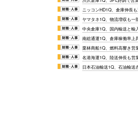
ニッコンHD1Q、倉庫伸長
ヤマタネ1Q、物流増収も一
中央倉庫1Q、国内輸送と輸
南総通運1Q、倉庫稼働率上
栗林商船1Q、燃料高響き営
名港海運1Q、陸送伸長も営業
日本石油輸送1Q、石油輸送