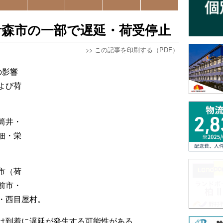
青森市の一部で遅延・荷受停止
>>
この記事を印刷する（PDF）
の影響
よび荷
筒井・
佃・栄
市（荷
前市・
・西目屋村。
は到着に遅延が発生する可能性がある。