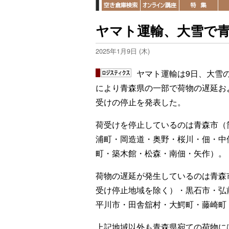
ヤマト運輸、大雪で
2025年1月9日 (木)
ヤマト運輸は9日、大雪
により青森県の一部で荷物の遅延お
受けの停止を発表した。
荷受けを停止しているのは青森市（
浦町・岡造道・奥野・桜川・佃・中
町・築木館・松森・南佃・矢作）。
荷物の遅延が発生しているのは青森
受け停止地域を除く）・黒石市・弘
平川市・田舎舘村・大鰐町・藤崎町
上記地域以外も青森県宛ての荷物に