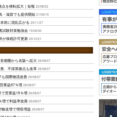
拠点を移転拡大｜短報
22/08/22
・福島・滋賀でも提供開始
21/06/15
年末前に混乱広がる
25/11/27
者試験対策勉強会
15/06/30
所が保税許可更新
20/12/21
、首都圏から名阪へ拡大
26/08/07
に改善、不採算拠点も改革
26/08/07
字も国際物流改善
26/08/07
営業益57％増
26/08/07
果で営業益15％増
26/08/07
2％増で利益率改善
26/08/07
空輸送増で増収増益
26/08/07
業益18％増