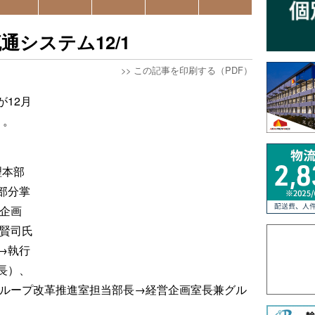
システム12/1
>>
この記事を印刷する（PDF）
12月
り。
理本部
部分掌
営企画
 賢司氏
→執行
長）、
グループ改革推進室担当部長→経営企画室長兼グル