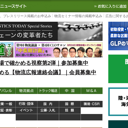
S TODAY｜国内最大の物流ニュースサイト
3PL, SCMなど国内外の最新の物流
、プレスリリース掲載のお申込み
物流セミナー情報の掲載申込み
広告に関する
場で確かめる視察第2弾｜参加募集中
める【物流広報連絡会議】｜会員募集中