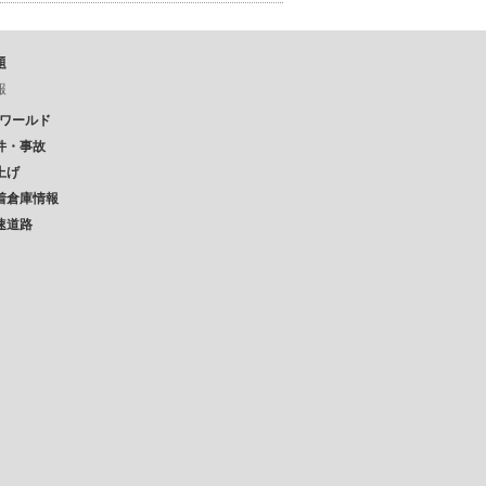
題
報
Pワールド
件・事故
上げ
着倉庫情報
速道路