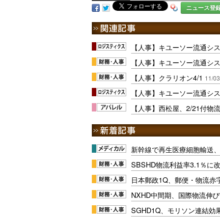
ニュース登
【人事】キユーソー流通システ
【人事】キユーソー流通システ
【人事】クラリオン4/1
11/03
【人事】キユーソー流通システ
【人事】西松屋、2/21付物
新幹線で再生医療細胞輸送
SBSHD物流利益率3.1％
日本郵政1Q、郵便・物流赤
NXHD中間期、国際物流伸び
SGHD1Q、モリソン連結効