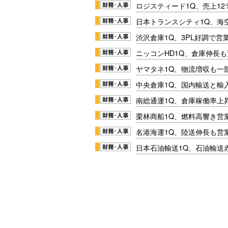
ロジスティード1Q、売上1
日本トランスシティ1Q、海
渋沢倉庫1Q、3PL好調で営
ニッコンHD1Q、倉庫伸長
ヤマタネ1Q、物流増収も一
中央倉庫1Q、国内輸送と輸
南総通運1Q、倉庫稼働率上
栗林商船1Q、燃料高響き営
名港海運1Q、陸送伸長も営業
日本石油輸送1Q、石油輸送