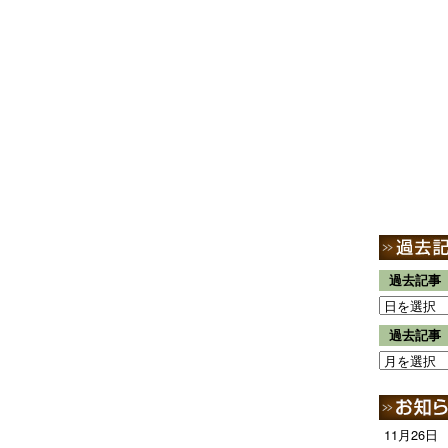
過去記事
過去記事
11月26日