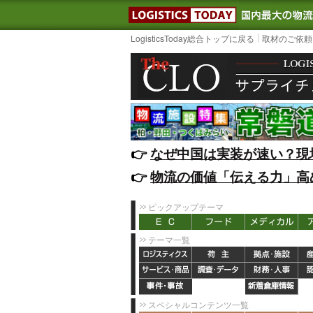
LOGISTIC
LogisticsToday総合トップに戻る
取材のご依頼
👉️
なぜ中国は実装が速い？現
👉️
物流の価値「伝える力」高
ピックアップテーマ
テーマ一覧
スペシャルコンテンツ一覧