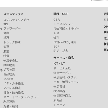
ロジスティクス
環境・CSR
話
ロジスティクス総合
CSR
短
モーダルシフト
3PL
D
フォワーダー
再生可能エネルギー
の
事
倉庫
安全
港湾
燃料
値
トラック輸送
環境への取り組み
新
海運
BCP
高
防災・災害
航空
鉄道
サービス・商品
物流子会社
ICT・IoT
静脈物流
サービス全般
災害物流
ンネ
物流サービス
食品物流
物流情報システム
EC物流
生産・流通システム
メディカル物流
物流資材
アパレル物流
物流機器
都市・館内物流
物流関連商品
スタートアップ･ベンチャー
新商品
利用運送
トラック
貿易・税関