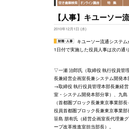
【人事】キユーソー流通
2010年12月1日 (水)
キユーソー流通システムが
1日付で実施した役員人事は次の通
▽一瀬 治郎氏（取締役 執行役員管
長兼経営企画室長兼システム開発本
→取締役 執行役員管理本部長兼経
室・システム開発本部分掌）、九島
（首都圏ブロック長兼東京事業部長
役員首都圏ブロック長兼東京事業部
笹島 朋有氏（経営企画室長代理兼
ープ改革推進室担当部長）。