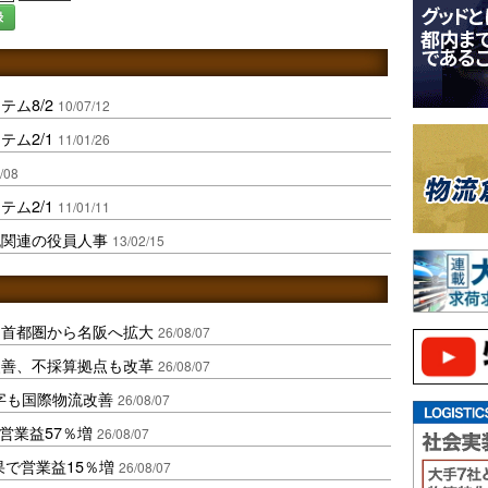
録
ム8/2
10/07/12
ム2/1
11/01/26
/08
ム2/1
11/01/11
流関連の役員人事
13/02/15
、首都圏から名阪へ拡大
26/08/07
に改善、不採算拠点も改革
26/08/07
字も国際物流改善
26/08/07
営業益57％増
26/08/07
果で営業益15％増
26/08/07