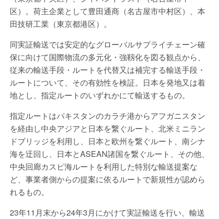
区）。荷主企業として豊田通商（名古屋市中村区）、本
田技研工業（東京都港区）。
同実証輸送では安定的なグローバルサプライチェーン確
保に向けて国際物流の多元化・強靱化を図る観点から、
従来の輸送手段・ルートを代替又は補完する輸送手段・
ルートについて、その有効性を検証。日本を発地又は着
地とし、指定ルートのいずれかにて輸送するもの。
指定ルートはパキスタンのカラチ港からアフガニスタン
を経由し中央アジアと日本を繋ぐルート、北米ミニラン
ドブリッジを利用し、日本と欧州を繋ぐルート、南シナ
海を迂回し、日本とASEAN諸国を繋ぐルート、その他、
中央回廊カスピ海ルートを利用した特別な輸送提案な
ど、事業者側からの提案に依るルートで新規性が認めら
れるもの。
23年11月末から24年3月にかけて実証輸送を行い、輸送