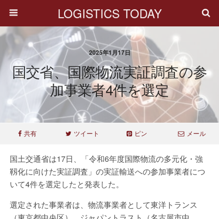
LOGISTICS TODAY
2025年1月17日
国交省、国際物流実証調査の参
加事業者4件を選定
共有
ツイート
ピン
メール
国土交通省は17日、「令和6年度国際物流の多元化・強
靱化に向けた実証調査」の実証輸送への参加事業者につ
いて4件を選定したと発表した。
選定された事業者は、物流事業者として東洋トランス
（東京都中央区）、ジャパントラスト（名古屋市中