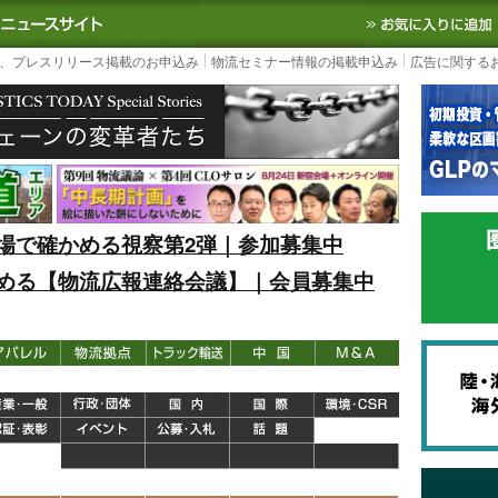
S TODAY｜国内最大の物流ニュースサイト
3PL, SCMなど国内外の最新の物流
、プレスリリース掲載のお申込み
物流セミナー情報の掲載申込み
広告に関する
場で確かめる視察第2弾｜参加募集中
める【物流広報連絡会議】｜会員募集中