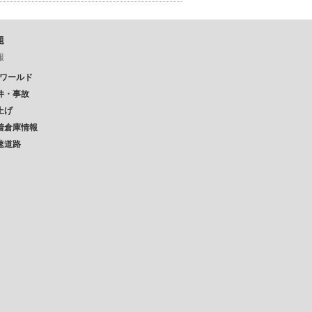
題
報
Pワールド
件・事故
上げ
着倉庫情報
速道路