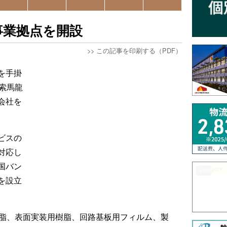
事業拠点を開設
>>
この記事を印刷する（PDF）
を手掛
索馬龍
会社を
ビスの
対応し
国バン
を設立
樹脂、表面実装用樹脂、回路基板用フィルム、製