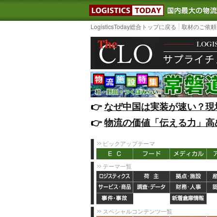
LOGISTIC
LogisticsToday総合トップに戻る
取材のご依頼
👉️
なぜ中国は実装が速い？現
👉️
物流の価値「伝える力」高
ピックアップテーマ
テーマ一覧
スペシャルコンテンツ一覧