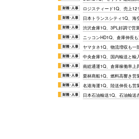
ロジスティード1Q、売上1
日本トランスシティ1Q、海
渋沢倉庫1Q、3PL好調で営
ニッコンHD1Q、倉庫伸長
ヤマタネ1Q、物流増収も一
中央倉庫1Q、国内輸送と輸
南総通運1Q、倉庫稼働率上
栗林商船1Q、燃料高響き営
名港海運1Q、陸送伸長も営業
日本石油輸送1Q、石油輸送