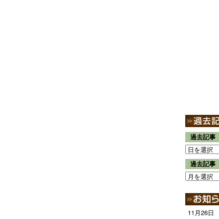
過去記事
過去記事
11月26日