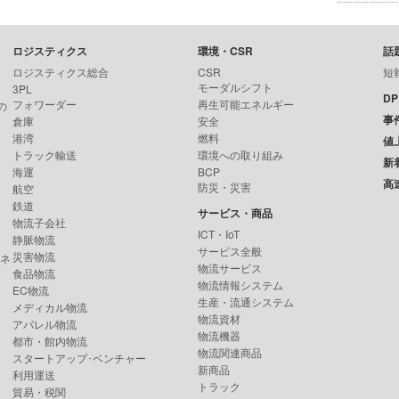
ロジスティクス
環境・CSR
話
ロジスティクス総合
CSR
短
モーダルシフト
3PL
D
フォワーダー
再生可能エネルギー
の
事
倉庫
安全
港湾
燃料
値
トラック輸送
環境への取り組み
新
海運
BCP
高
防災・災害
航空
鉄道
サービス・商品
物流子会社
ICT・IoT
静脈物流
サービス全般
災害物流
ンネ
物流サービス
食品物流
物流情報システム
EC物流
生産・流通システム
メディカル物流
物流資材
アパレル物流
物流機器
都市・館内物流
物流関連商品
スタートアップ･ベンチャー
新商品
利用運送
トラック
貿易・税関