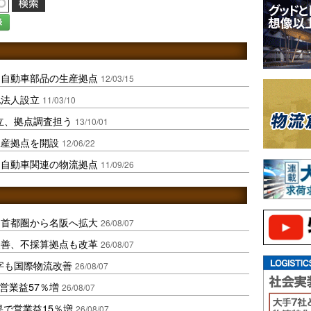
録
に自動車部品の生産拠点
12/03/15
地法人設立
11/03/10
立、拠点調査担う
13/10/01
生産拠点を開設
12/06/22
に自動車関連の物流拠点
11/09/26
、首都圏から名阪へ拡大
26/08/07
に改善、不採算拠点も改革
26/08/07
字も国際物流改善
26/08/07
営業益57％増
26/08/07
果で営業益15％増
26/08/07