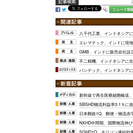
ニュース登
八千代工業、インドネシア
エレマテック、インドに現
GMB、インドに販売会社設
不二精機、インドネシアに
バンテック、インドネシア
新幹線で再生医療細胞輸送
SBSHD物流利益率3.1％
日本郵政1Q、郵便・物流赤
NXHD中間期、国際物流伸び
SGHD1Q、モリソン連結効