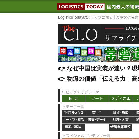
LOGISTIC
LogisticsToday総合トップに戻る
取材のご依頼
👉️
なぜ中国は実装が速い？現
👉️
物流の価値「伝える力」高
ピックアップテーマ
テーマ一覧
スペシャルコンテンツ一覧