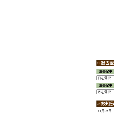
過去記事
過去記事
11月26日