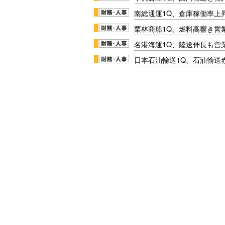
南総通運1Q、倉庫稼働率上
栗林商船1Q、燃料高響き営
名港海運1Q、陸送伸長も営業
日本石油輸送1Q、石油輸送