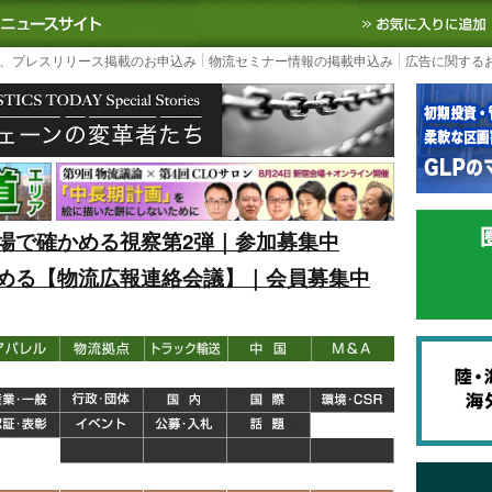
S TODAY｜国内最大の物流ニュースサイト
3PL, SCMなど国内外の最新の物流
、プレスリリース掲載のお申込み
物流セミナー情報の掲載申込み
広告に関する
場で確かめる視察第2弾｜参加募集中
める【物流広報連絡会議】｜会員募集中