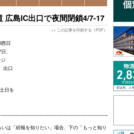
 広島IC出口で夜間閉鎖4/7-17
>>
この記事を印刷する（PDF）
O西日
7日、
ンジ
、出口
、土日を
るいは「続報を知りたい」場合、下の「もっと知り