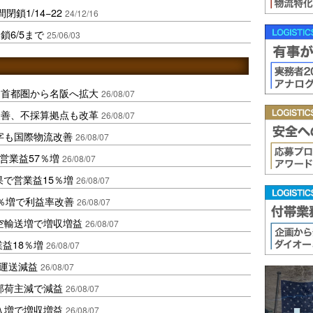
閉鎖1/14−22
24/12/16
鎖6/5まで
25/06/03
、首都圏から名阪へ拡大
26/08/07
に改善、不採算拠点も改革
26/08/07
字も国際物流改善
26/08/07
営業益57％増
26/08/07
果で営業益15％増
26/08/07
2％増で利益率改善
26/08/07
空輸送増で増収増益
26/08/07
業益18％増
26/08/07
も運送減益
26/08/07
部荷主減で減益
26/08/07
入増で増収増益
26/08/07