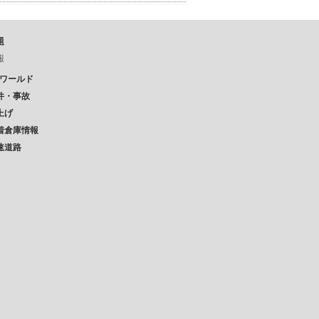
題
報
Pワールド
件・事故
上げ
着倉庫情報
速道路