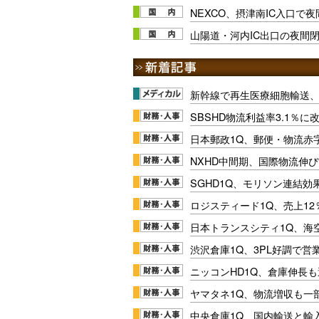
NEXCO、摂津南IC入口で夜間
山陽道・河内IC出口の夜間閉
新幹線で再生医療細胞輸送
SBSHD物流利益率3.1％
日本郵政1Q、郵便・物流赤
NXHD中間期、国際物流伸び
SGHD1Q、モリソン連結効
ロジスティード1Q、売上1
日本トランスシティ1Q、海
渋沢倉庫1Q、3PL好調で営
ニッコンHD1Q、倉庫伸長
ヤマタネ1Q、物流増収も一
中央倉庫1Q、国内輸送と輸