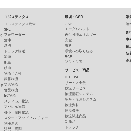
ロジスティクス
環境・CSR
話
ロジスティクス総合
CSR
短
モーダルシフト
3PL
D
フォワーダー
再生可能エネルギー
の
事
倉庫
安全
港湾
燃料
値
トラック輸送
環境への取り組み
新
海運
BCP
高
防災・災害
航空
鉄道
サービス・商品
物流子会社
ICT・IoT
静脈物流
サービス全般
災害物流
ンネ
物流サービス
食品物流
物流情報システム
EC物流
生産・流通システム
メディカル物流
物流資材
アパレル物流
物流機器
都市・館内物流
物流関連商品
スタートアップ･ベンチャー
新商品
利用運送
トラック
貿易・税関