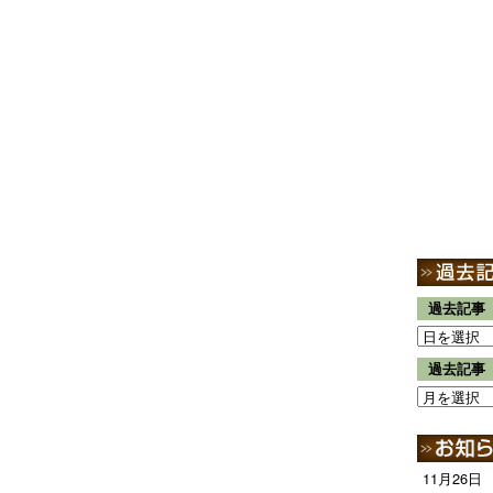
過去記事
過去記事
11月26日