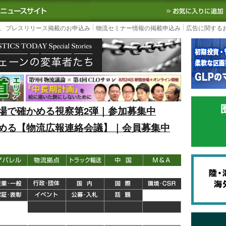
S TODAY｜国内最大の物流ニュースサイト
3PL, SCMなど国内外の最新の物流
、プレスリリース掲載のお申込み
物流セミナー情報の掲載申込み
広告に関する
場で確かめる視察第2弾｜参加募集中
める【物流広報連絡会議】｜会員募集中