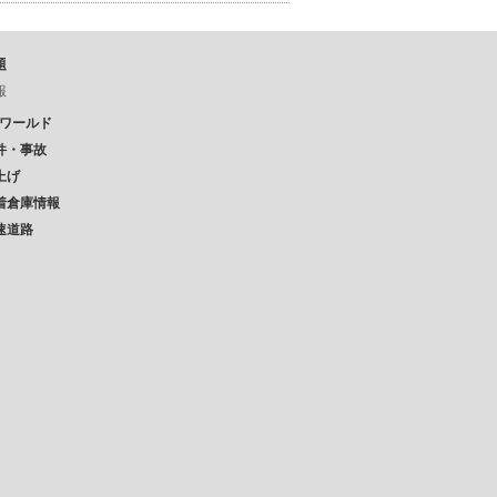
題
報
Pワールド
件・事故
上げ
着倉庫情報
速道路