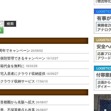
録
周年でキャンペーン
20/09/02
を個別管理できるキャンペーン
16/12/27
用箱代金を無料に
18/03/29
住宅入居者にクラウド収納提供
16/09/27
にクラウド収納サービス
17/04/10
、首都圏から名阪へ拡大
26/08/07
に改善、不採算拠点も改革
26/08/07