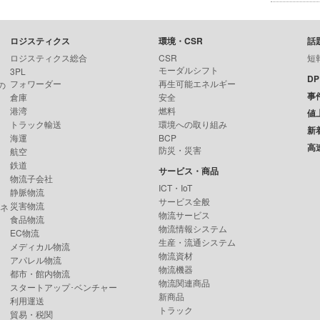
ロジスティクス
環境・CSR
話
ロジスティクス総合
CSR
短
モーダルシフト
3PL
D
フォワーダー
再生可能エネルギー
の
事
倉庫
安全
港湾
燃料
値
トラック輸送
環境への取り組み
新
海運
BCP
高
防災・災害
航空
鉄道
サービス・商品
物流子会社
ICT・IoT
静脈物流
サービス全般
災害物流
ンネ
物流サービス
食品物流
物流情報システム
EC物流
生産・流通システム
メディカル物流
物流資材
アパレル物流
物流機器
都市・館内物流
物流関連商品
スタートアップ･ベンチャー
新商品
利用運送
トラック
貿易・税関