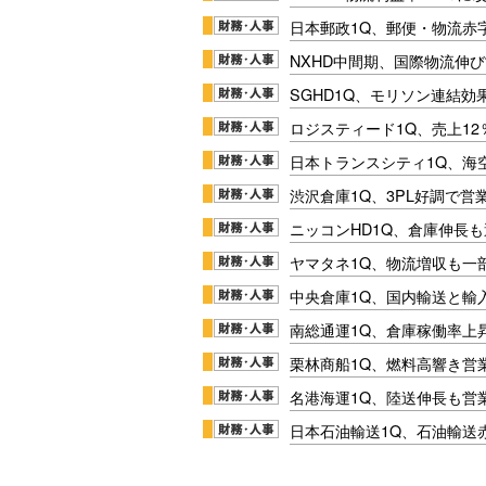
日本郵政1Q、郵便・物流赤
NXHD中間期、国際物流伸び
SGHD1Q、モリソン連結効
ロジスティード1Q、売上1
日本トランスシティ1Q、海
渋沢倉庫1Q、3PL好調で営
ニッコンHD1Q、倉庫伸長
ヤマタネ1Q、物流増収も一
中央倉庫1Q、国内輸送と輸
南総通運1Q、倉庫稼働率上
栗林商船1Q、燃料高響き営
名港海運1Q、陸送伸長も営業
日本石油輸送1Q、石油輸送