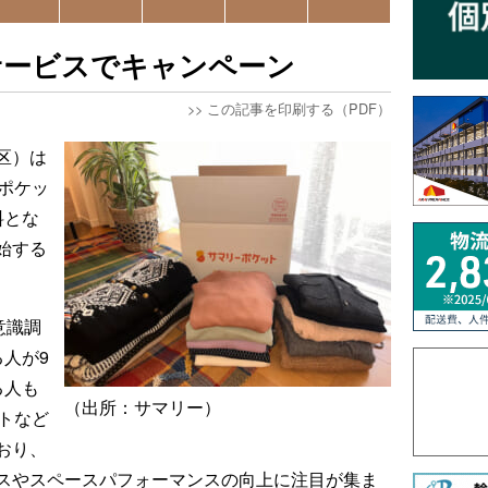
サービスでキャンペーン
>>
この記事を印刷する（PDF）
区）は
ポケッ
料とな
始する
意識調
人が9
る人も
（出所：サマリー）
トなど
おり、
スやスペースパフォーマンスの向上に注目が集ま