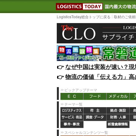
LOGISTIC
LogisticsToday総合トップに戻る
取材のご依頼
👉️
なぜ中国は実装が速い？現
👉️
物流の価値「伝える力」高
ピックアップテーマ
テーマ一覧
スペシャルコンテンツ一覧