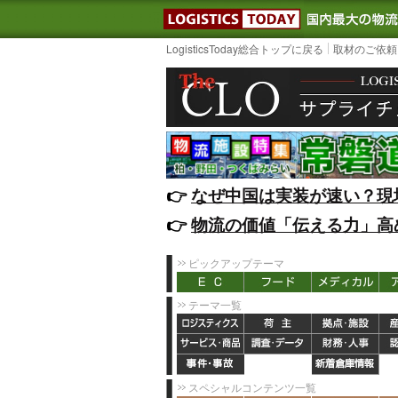
LOGISTIC
LogisticsToday総合トップに戻る
取材のご依頼
👉️
なぜ中国は実装が速い？現
👉️
物流の価値「伝える力」高
ピックアップテーマ
テーマ一覧
スペシャルコンテンツ一覧