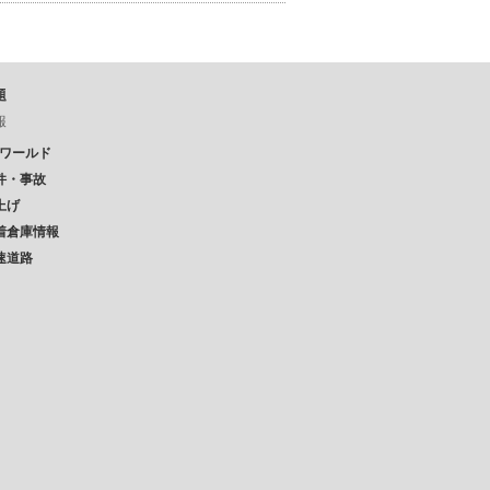
題
報
Pワールド
件・事故
上げ
着倉庫情報
速道路