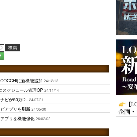
録
OCCHiに新機能追加
24/12/13
にスケジュール管理OP
24/11/14
ナビが50万DL
24/07/31
ナビアプリを刷新
24/05/30
ビアプリを機能強化
26/02/02