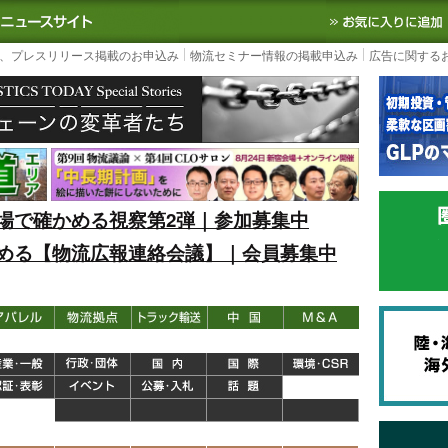
S TODAY｜国内最大の物流ニュースサイト
3PL, SCMなど国内外の最新の物流
、プレスリリース掲載のお申込み
物流セミナー情報の掲載申込み
広告に関する
場で確かめる視察第2弾｜参加募集中
める【物流広報連絡会議】｜会員募集中