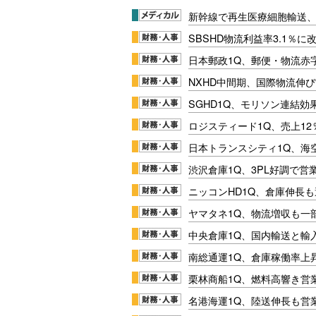
新幹線で再生医療細胞輸送
SBSHD物流利益率3.1％
日本郵政1Q、郵便・物流赤
NXHD中間期、国際物流伸び
SGHD1Q、モリソン連結効
ロジスティード1Q、売上1
日本トランスシティ1Q、海
渋沢倉庫1Q、3PL好調で営
ニッコンHD1Q、倉庫伸長
ヤマタネ1Q、物流増収も一
中央倉庫1Q、国内輸送と輸
南総通運1Q、倉庫稼働率上
栗林商船1Q、燃料高響き営
名港海運1Q、陸送伸長も営業