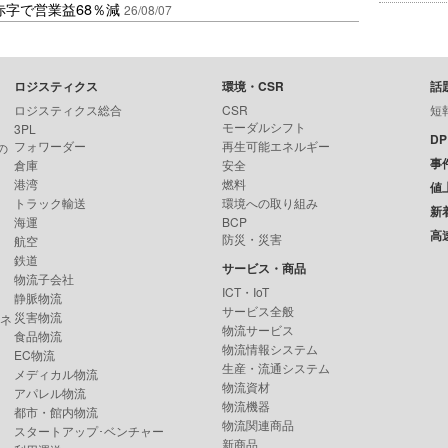
赤字で営業益68％減
26/08/07
ロジスティクス
環境・CSR
話
ロジスティクス総合
CSR
短
モーダルシフト
3PL
D
フォワーダー
再生可能エネルギー
の
事
倉庫
安全
港湾
燃料
値
トラック輸送
環境への取り組み
新
海運
BCP
高
防災・災害
航空
鉄道
サービス・商品
物流子会社
ICT・IoT
静脈物流
サービス全般
災害物流
ンネ
物流サービス
食品物流
物流情報システム
EC物流
生産・流通システム
メディカル物流
物流資材
アパレル物流
物流機器
都市・館内物流
物流関連商品
スタートアップ･ベンチャー
新商品