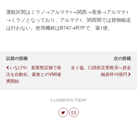
運航区間はミラノ→アルマテｨ→関西→香港→アルマテｨ
→ミラノとなっており、アルマテｨ、関西間では貨物輸送
は行わない。使用機材はB747-4R7Fで、週1便。
以前の投稿
次の投稿
いなげや、新業態店舗で発
全ト協、口蹄疫災害救済へ資金
注を自動化、菱食とのVMI連
融資枠10億円
携開始
© LOGISTICS TODAY