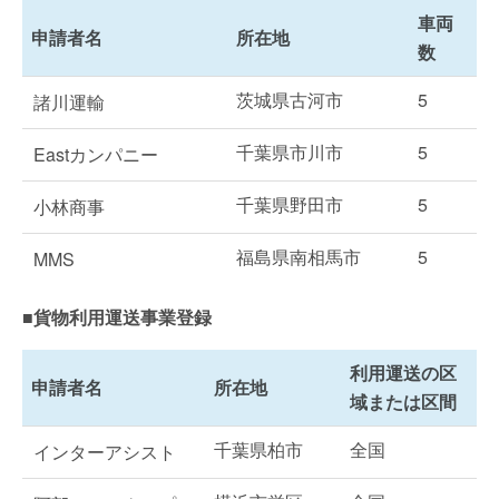
車両
申請者名
所在地
数
茨城県古河市
5
諸川運輸
千葉県市川市
5
Eastカンパニー
千葉県野田市
5
小林商事
福島県南相馬市
5
MMS
■貨物利用運送事業登録
利用運送の区
申請者名
所在地
域または区間
千葉県柏市
全国
インターアシスト