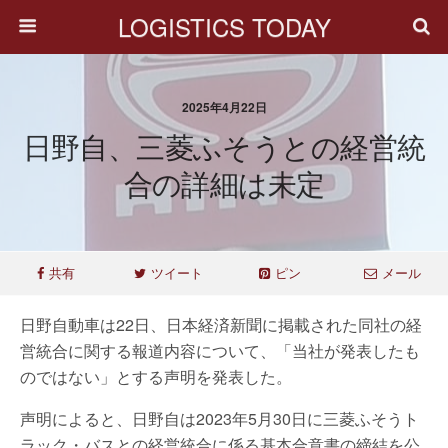
LOGISTICS TODAY
2025年4月22日
日野自、三菱ふそうとの経営統
合の詳細は未定
共有
ツイート
ピン
メール
日野自動車は22日、日本経済新聞に掲載された同社の経
営統合に関する報道内容について、「当社が発表したも
のではない」とする声明を発表した。
声明によると、日野自は2023年5月30日に三菱ふそうト
ラック・バスとの経営統合に係る基本合意書の締結を公