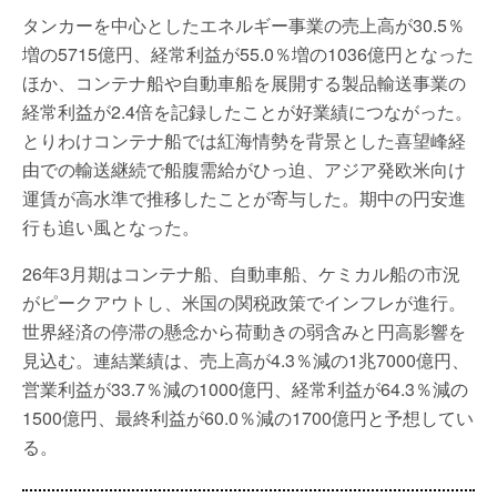
タンカーを中心としたエネルギー事業の売上高が30.5％
増の5715億円、経常利益が55.0％増の1036億円となった
ほか、コンテナ船や自動車船を展開する製品輸送事業の
経常利益が2.4倍を記録したことが好業績につながった。
とりわけコンテナ船では紅海情勢を背景とした喜望峰経
由での輸送継続で船腹需給がひっ迫、アジア発欧米向け
運賃が高水準で推移したことが寄与した。期中の円安進
行も追い風となった。
26年3月期はコンテナ船、自動車船、ケミカル船の市況
がピークアウトし、米国の関税政策でインフレが進行。
世界経済の停滞の懸念から荷動きの弱含みと円高影響を
見込む。連結業績は、売上高が4.3％減の1兆7000億円、
営業利益が33.7％減の1000億円、経常利益が64.3％減の
1500億円、最終利益が60.0％減の1700億円と予想してい
る。