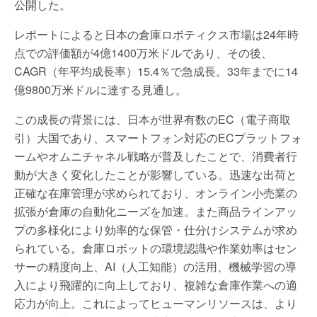
公開した。
レポートによると日本の倉庫ロボティクス市場は24年時
点での評価額が4億1400万米ドルであり、その後、
CAGR（年平均成長率）15.4％で急成長。33年までに14
億9800万米ドルに達する見通し。
この成長の背景には、日本が世界有数のEC（電子商取
引）大国であり、スマートフォン対応のECプラットフォ
ームやオムニチャネル戦略が普及したことで、消費者行
動が大きく変化したことが影響している。迅速な出荷と
正確な在庫管理が求められており、オンライン小売業の
拡張が倉庫の自動化ニーズを加速。また商品ラインアッ
プの多様化により効率的な保管・仕分けシステムが求め
られている。倉庫ロボットの環境認識や作業効率はセン
サーの精度向上、AI（人工知能）の活用、機械学習の導
入により飛躍的に向上しており、複雑な倉庫作業への適
応力が向上。これによってヒューマンリソースは、より