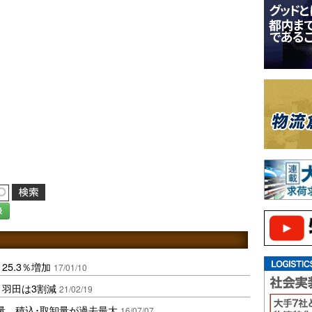
録
25.3％増加
17/01/10
、羽田は3割減
21/02/19
扱量、積込･取卸量が過去最大
16/07/07