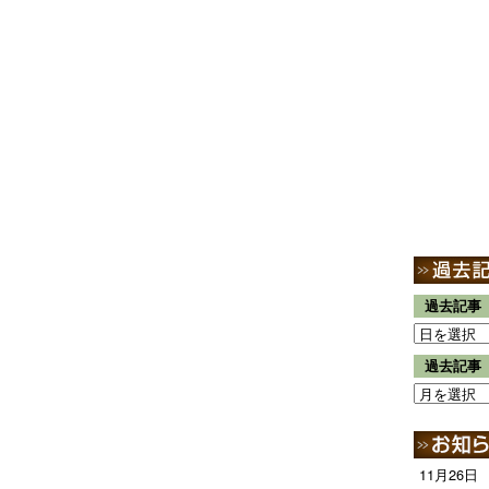
過去記事
過去記事
11月26日