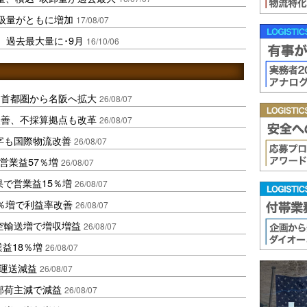
扱量がともに増加
17/08/07
、過去最大量に･9月
16/10/06
、首都圏から名阪へ拡大
26/08/07
に改善、不採算拠点も改革
26/08/07
字も国際物流改善
26/08/07
営業益57％増
26/08/07
果で営業益15％増
26/08/07
2％増で利益率改善
26/08/07
空輸送増で増収増益
26/08/07
業益18％増
26/08/07
も運送減益
26/08/07
部荷主減で減益
26/08/07