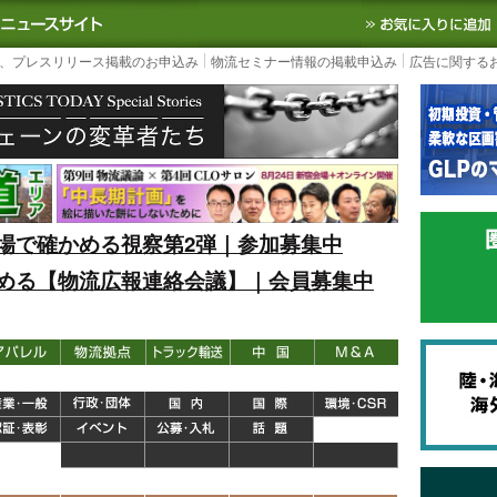
S TODAY｜国内最大の物流ニュースサイト
3PL, SCMなど国内外の最新の物流
、プレスリリース掲載のお申込み
物流セミナー情報の掲載申込み
広告に関する
場で確かめる視察第2弾｜参加募集中
める【物流広報連絡会議】｜会員募集中