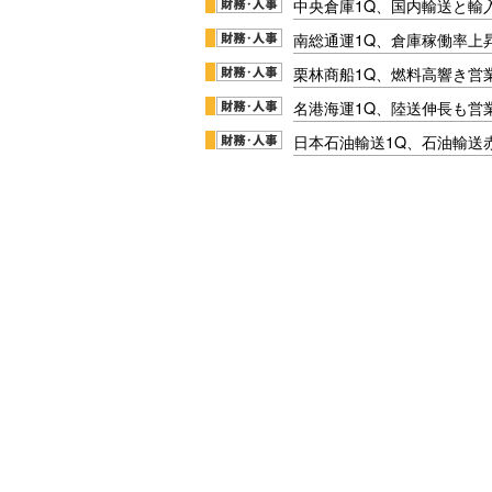
中央倉庫1Q、国内輸送と輸
南総通運1Q、倉庫稼働率上
栗林商船1Q、燃料高響き営
名港海運1Q、陸送伸長も営業
日本石油輸送1Q、石油輸送