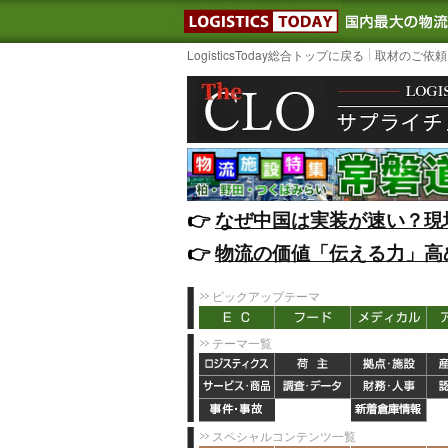
LOGISTIC
LogisticsToday総合トップに戻る
取材のご依頼
👉️
なぜ中国は実装が速い？現
👉️
物流の価値「伝える力」高
ピックアップテーマ
テーマ一覧
スペシャルコンテンツ一覧