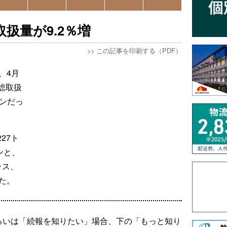
扱量が9.2％増
>>
この記事を印刷する（PDF）
、4月
総取扱
トンだっ
27ト
ンと、
ラス、
た。
るいは「続報を知りたい」場合、下の「もっと知り