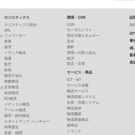
ロジスティクス
環境・CSR
話
ロジスティクス総合
CSR
短
モーダルシフト
3PL
D
フォワーダー
再生可能エネルギー
の
事
倉庫
安全
港湾
燃料
値
トラック輸送
環境への取り組み
新
海運
BCP
高
防災・災害
航空
鉄道
サービス・商品
物流子会社
ICT・IoT
静脈物流
サービス全般
災害物流
ンネ
物流サービス
食品物流
物流情報システム
EC物流
生産・流通システム
メディカル物流
物流資材
アパレル物流
物流機器
都市・館内物流
物流関連商品
スタートアップ･ベンチャー
新商品
利用運送
トラック
貿易・税関