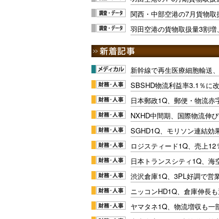
関西・中部空港の7月貨物取
羽田空港の貨物取扱量3割増
新幹線で再生医療細胞輸送
SBSHD物流利益率3.1％
日本郵政1Q、郵便・物流赤
NXHD中間期、国際物流伸び
SGHD1Q、モリソン連結効
ロジスティード1Q、売上1
日本トランスシティ1Q、海
渋沢倉庫1Q、3PL好調で営
ニッコンHD1Q、倉庫伸長
ヤマタネ1Q、物流増収も一