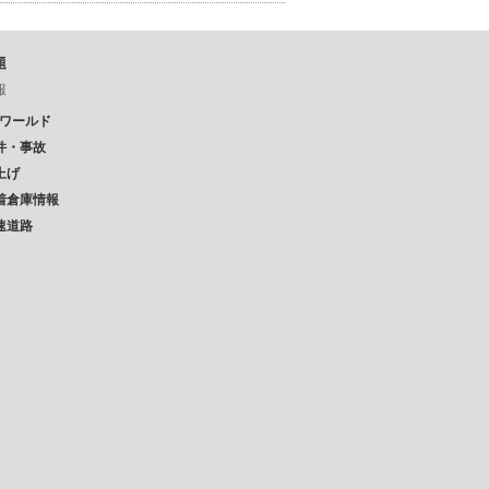
題
報
Pワールド
件・事故
上げ
着倉庫情報
速道路