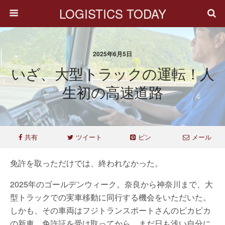
LOGISTICS TODAY
2025年6月5日
いざ、大型トラックの運転！人
生初の高速道路
共有
ツイート
ピン
メール
免許を取っただけでは、終われなかった。
2025年のゴールデンウィーク。奈良から神奈川まで、大
型トラックでの実車移動に同行する機会をいただいた。
しかも、その車両はフジトランスポートさんのピカピカ
の新車。免許証を受け取ってから、まだ日も浅い自分に