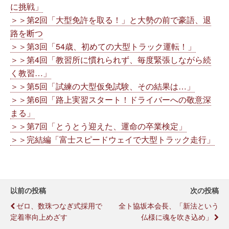
に挑戦」
＞＞第2回「大型免許を取る！」と大勢の前で豪語、退
路を断つ
＞＞第3回「54歳、初めての大型トラック運転！」
＞＞第4回「教習所に慣れられず、毎度緊張しながら続
く教習…」
＞＞第5回「試練の大型仮免試験、その結果は…」
＞＞第6回「路上実習スタート！ドライバーへの敬意深
まる」
＞＞第7回「とうとう迎えた、運命の卒業検定」
＞＞完結編「富士スピードウェイで大型トラック走行」
以前の投稿
次の投稿
ゼロ、数珠つなぎ式採用で
全ト協坂本会長、「新法という
定着率向上めざす
仏様に魂を吹き込め」