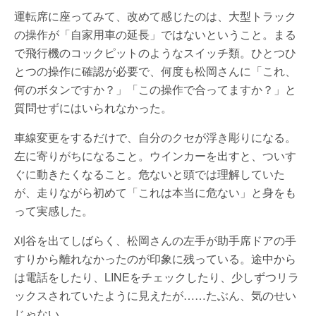
運転席に座ってみて、改めて感じたのは、大型トラック
の操作が「自家用車の延長」ではないということ。まる
で飛行機のコックピットのようなスイッチ類。ひとつひ
とつの操作に確認が必要で、何度も松岡さんに「これ、
何のボタンですか？」「この操作で合ってますか？」と
質問せずにはいられなかった。
車線変更をするだけで、自分のクセが浮き彫りになる。
左に寄りがちになること。ウインカーを出すと、ついす
ぐに動きたくなること。危ないと頭では理解していた
が、走りながら初めて「これは本当に危ない」と身をも
って実感した。
刈谷を出てしばらく、松岡さんの左手が助手席ドアの手
すりから離れなかったのが印象に残っている。途中から
は電話をしたり、LINEをチェックしたり、少しずつリラ
ックスされていたように見えたが……たぶん、気のせい
じゃない。