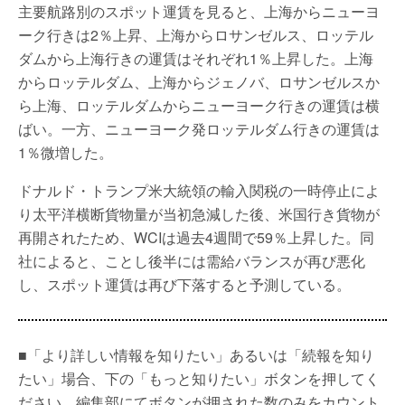
主要航路別のスポット運賃を見ると、上海からニューヨ
ーク行きは2％上昇、上海からロサンゼルス、ロッテル
ダムから上海行きの運賃はそれぞれ1％上昇した。上海
からロッテルダム、上海からジェノバ、ロサンゼルスか
ら上海、ロッテルダムからニューヨーク行きの運賃は横
ばい。一方、ニューヨーク発ロッテルダム行きの運賃は
1％微増した。
ドナルド・トランプ米大統領の輸入関税の一時停止によ
り太平洋横断貨物量が当初急減した後、米国行き貨物が
再開されたため、WCIは過去4週間で59％上昇した。同
社によると、ことし後半には需給バランスが再び悪化
し、スポット運賃は再び下落すると予測している。
■「より詳しい情報を知りたい」あるいは「続報を知り
たい」場合、下の「もっと知りたい」ボタンを押してく
ださい。編集部にてボタンが押された数のみをカウント