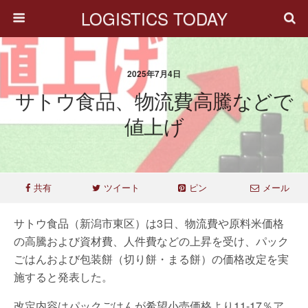
LOGISTICS TODAY
2025年7月4日
サトウ食品、物流費高騰などで
値上げ
共有
ツイート
ピン
メール
サトウ食品（新潟市東区）は3日、物流費や原料米価格
の高騰および資材費、人件費などの上昇を受け、パック
ごはんおよび包装餅（切り餅・まる餅）の価格改定を実
施すると発表した。
改定内容はパックごはんが希望小売価格より11-17％ア