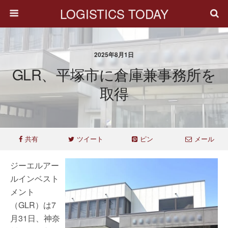
LOGISTICS TODAY
2025年8月1日
GLR、平塚市に倉庫兼事務所を
取得
共有
ツイート
ピン
メール
ジーエルアー
ルインベスト
メント
（GLR）は7
月31日、神奈