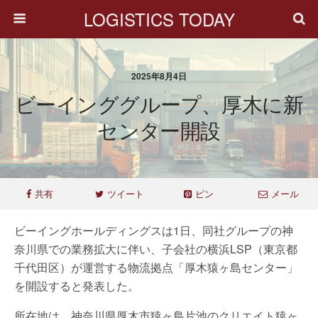
LOGISTICS TODAY
2025年8月4日
ビーインググループ、厚木に新
センター開設
共有
ツイート
ピン
メール
ビーイングホールディングスは1日、同社グループの神
奈川県での業務拡大に伴い、子会社の横浜LSP（東京都
千代田区）が運営する物流拠点「厚木猿ヶ島センター」
を開設すると発表した。
所在地は、神奈川県厚木市猿ヶ島片池のクリエイト猿ヶ