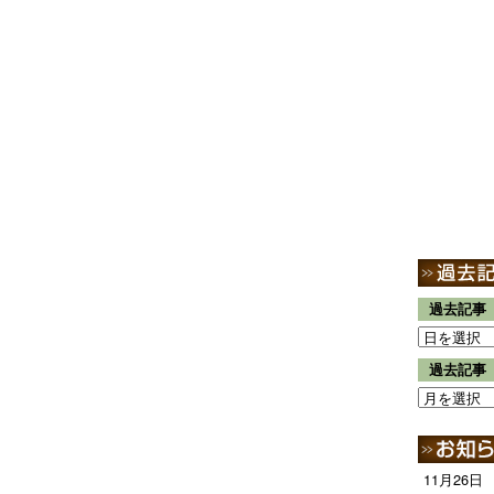
過去記事
過去記事
11月26日