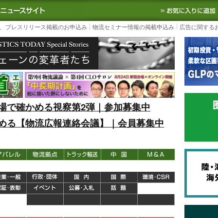
S TODAY｜国内最大の物流ニュースサイト
3PL, SCMなど国内外の最新の物流
、プレスリリース掲載のお申込み
物流セミナー情報の掲載申込み
広告に関する
場で確かめる視察第2弾｜参加募集中
める【物流広報連絡会議】｜会員募集中