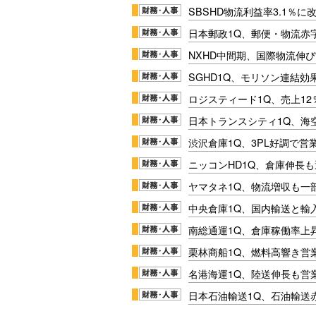
SBSHD物流利益率3.1％
日本郵政1Q、郵便・物流赤
NXHD中間期、国際物流伸び
SGHD1Q、モリソン連結効
ロジスティード1Q、売上1
日本トランスシティ1Q、海
渋沢倉庫1Q、3PL好調で営
ニッコンHD1Q、倉庫伸長
ヤマタネ1Q、物流増収も一
中央倉庫1Q、国内輸送と輸
南総通運1Q、倉庫稼働率上
栗林商船1Q、燃料高響き営
名港海運1Q、陸送伸長も営業
日本石油輸送1Q、石油輸送