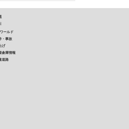
題
報
Pワールド
件・事故
上げ
着倉庫情報
速道路