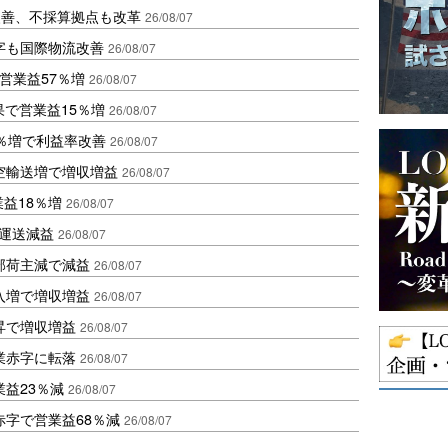
に改善、不採算拠点も改革
26/08/07
字も国際物流改善
26/08/07
営業益57％増
26/08/07
果で営業益15％増
26/08/07
2％増で利益率改善
26/08/07
空輸送増で増収増益
26/08/07
業益18％増
26/08/07
も運送減益
26/08/07
部荷主減で減益
26/08/07
入増で増収増益
26/08/07
昇で増収増益
26/08/07
業赤字に転落
26/08/07
益23％減
26/08/07
赤字で営業益68％減
26/08/07