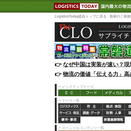
LOGISTIC
LogisticsToday総合トップに戻る
取材のご依頼
👉️
なぜ中国は実装が速い？現
👉️
物流の価値「伝える力」高
ピックアップテーマ
テーマ一覧
スペシャルコンテンツ一覧