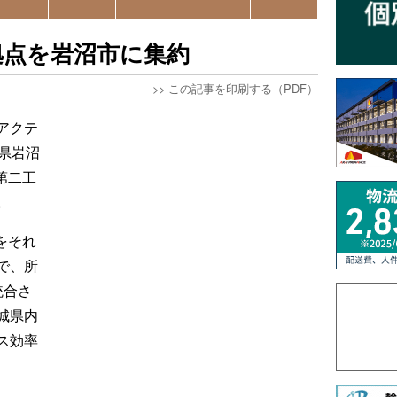
拠点を岩沼市に集約
>>
この記事を印刷する（PDF）
アクテ
県岩沼
第二工
。
をそれ
で、所
統合さ
城県内
ス効率