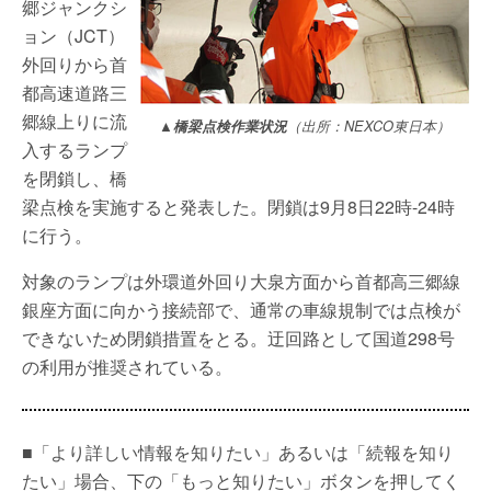
郷ジャンクシ
ョン（JCT）
外回りから首
都高速道路三
郷線上りに流
▲橋梁点検作業状況
（出所：NEXCO東日本）
入するランプ
を閉鎖し、橋
梁点検を実施すると発表した。閉鎖は9月8日22時-24時
に行う。
対象のランプは外環道外回り大泉方面から首都高三郷線
銀座方面に向かう接続部で、通常の車線規制では点検が
できないため閉鎖措置をとる。迂回路として国道298号
の利用が推奨されている。
■「より詳しい情報を知りたい」あるいは「続報を知り
たい」場合、下の「もっと知りたい」ボタンを押してく