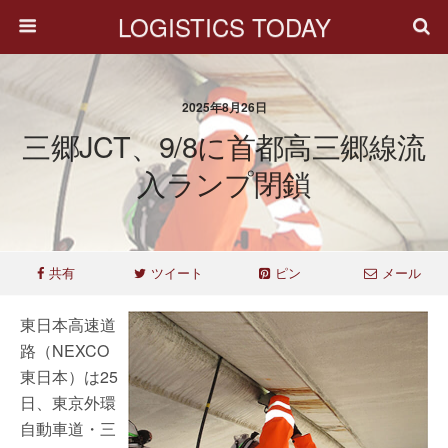
LOGISTICS TODAY
2025年8月26日
三郷JCT、9/8に首都高三郷線流
入ランプ閉鎖
共有
ツイート
ピン
メール
東日本高速道
路（NEXCO
東日本）は25
日、東京外環
自動車道・三