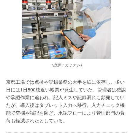
（出所：カミナシ）
京都工場では点検や記録業務の大半を紙に依存し、多い
日には1日500枚近い帳票が発生していた。管理者は確認
や承認作業に追われ、記入ミスや記録漏れも頻発してい
たが、導入後はタブレット入力へ移行。入力チェック機
能で空欄や誤記を防ぎ、承認フローにより管理部門の負
荷も軽減されたとしている。