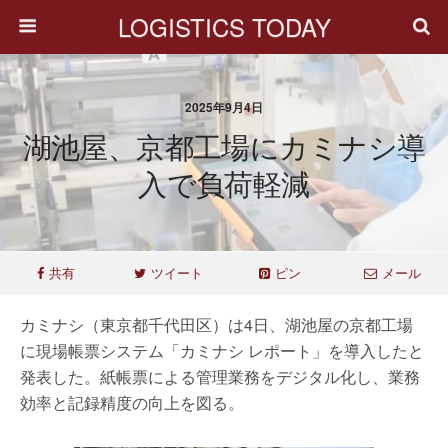
LOGISTICS TODAY
2025年9月4日
湖池屋、京都工場にカミナシ導
入で負荷軽減
共有
ツイート
ピン
メール
カミナシ（東京都千代田区）は4日、湖池屋の京都工場
に現場帳票システム「カミナシ レポート」を導入したと
発表した。紙帳票による管理業務をデジタル化し、業務
効率と記録精度の向上を図る。