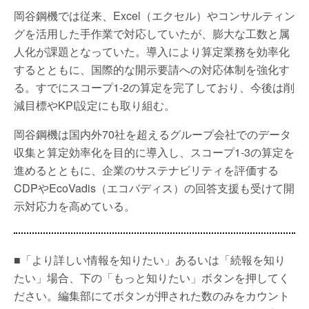
岡谷鋼機では従来、Excel（エクセル）やコンサルティン
グを活用した手作業で対応していたが、膨大な工数と属
人化が課題となっていた。導入により算定業務を効率化
するとともに、国際的な開示要請への対応体制を強化す
る。すでにスコープ1-2の算定を完了しており、今後は削
減目標やKPI設定にも取り組む。
岡谷鋼機は国内外70社を超えるグループ会社でのデータ
収集と算定効率化を目的に導入し、スコープ1-3の算定を
進めるとともに、企業のサステナビリティを評価する
CDPやEcoVadis（エコバディス）の回答支援も受けて開
示対応力を高めている。
■「より詳しい情報を知りたい」あるいは「続報を知り
たい」場合、下の「もっと知りたい」ボタンを押してく
ださい。編集部にてボタンが押された数のみをカウント