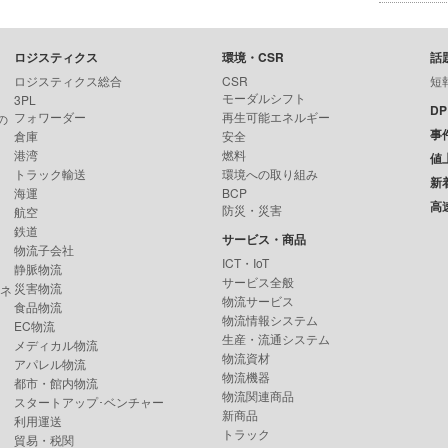
ロジスティクス
環境・CSR
話
ロジスティクス総合
CSR
短
モーダルシフト
3PL
D
フォワーダー
再生可能エネルギー
の
事
倉庫
安全
港湾
燃料
値
トラック輸送
環境への取り組み
新
海運
BCP
高
防災・災害
航空
鉄道
サービス・商品
物流子会社
ICT・IoT
静脈物流
サービス全般
災害物流
ンネ
物流サービス
食品物流
物流情報システム
EC物流
生産・流通システム
メディカル物流
物流資材
アパレル物流
物流機器
都市・館内物流
物流関連商品
スタートアップ･ベンチャー
新商品
利用運送
トラック
貿易・税関