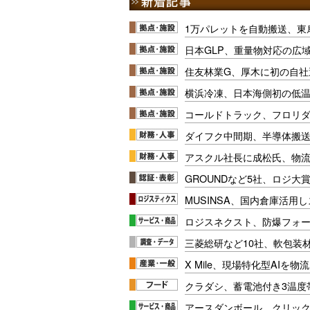
1万パレットを自動搬送、東
日本GLP、重量物対応の広
住友林業G、厚木に初の自社
横浜冷凍、日本海側初の低
コールドトラック、フロリ
ダイフク中間期、半導体搬
アスクル社長に成松氏、物
GROUNDなど5社、ロジ大
MUSINSA、国内倉庫活用
ロジスネクスト、防爆フォ
三菱総研など10社、軟包装
X Mile、現場特化型AIを
クラダシ、蓄電池付き3温度
アースダンボール、クリッ