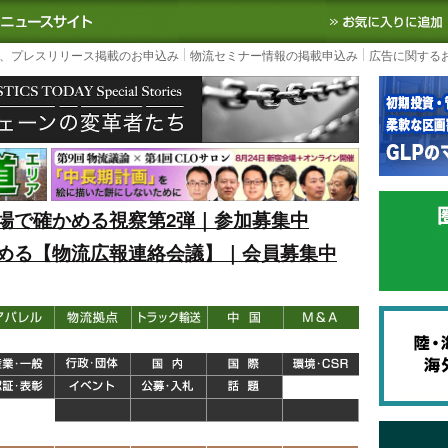
S TODAY｜国内最大の物流ニュースサイト
3PL, SCMなど国内外の最新の物流
、プレスリリース掲載のお申込み
物流セミナー情報の掲載申込み
広告に関する
場で確かめる視察第2弾｜参加募集中
める【物流広報連絡会議】｜会員募集中