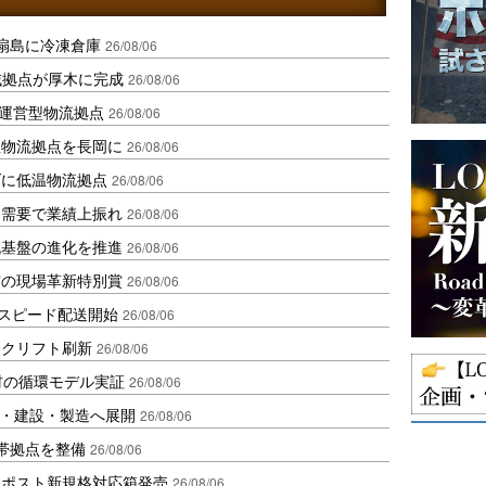
扇島に冷凍倉庫
26/08/06
域拠点が厚木に完成
26/08/06
運営型物流拠点
26/08/06
温物流拠点を長岡に
26/08/06
ダに低温物流拠点
26/08/06
送需要で業績上振れ
26/08/06
流基盤の進化を推進
26/08/06
賞の現場革新特別賞
26/08/06
しスピード配送開始
26/08/06
ークリフト刷新
26/08/06
材の循環モデル実証
26/08/06
物流・建設・製造へ展開
26/08/06
帯拠点を整備
26/08/06
クポスト新規格対応箱発売
26/08/06