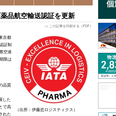
医薬品航空輸送認証を更新
>>
この記事を印刷する（PDF）
東京都
認証制
国際空港
期限は
の品質
に網羅した
とで高
（出所：伊藤忠ロジスティクス）
された