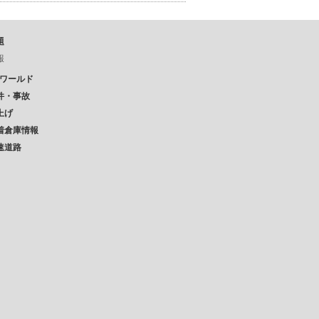
題
報
Pワールド
件・事故
上げ
着倉庫情報
速道路