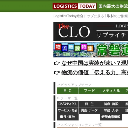
LOGISTIC
LogisticsToday総合トップに戻る
取材のご依頼
👉️
なぜ中国は実装が速い？現
👉️
物流の価値「伝える力」高
ピックアップテーマ
テーマ一覧
スペシャルコンテンツ一覧