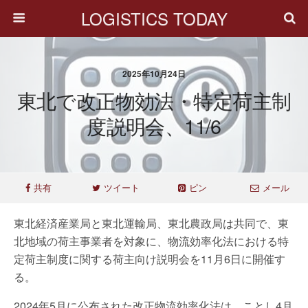
LOGISTICS TODAY
2025年10月24日
東北で改正物効法・特定荷主制
度説明会、11/6
共有
ツイート
ピン
メール
東北経済産業局と東北運輸局、東北農政局は共同で、東
北地域の荷主事業者を対象に、物流効率化法における特
定荷主制度に関する荷主向け説明会を11月6日に開催す
る。
2024年5月に公布された改正物流効率化法は、ことし4月