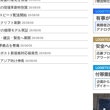
賞の現場革新特別賞
26/08/06
しスピード配送開始
26/08/06
ークリフト刷新
26/08/06
材の循環モデル実証
26/08/06
物流・建設・製造へ展開
26/08/06
帯拠点を整備
26/08/06
クポスト新規格対応箱発売
26/08/06
・アジア向け伸長
26/08/06