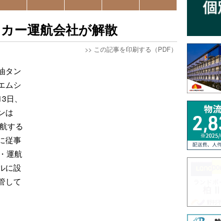
ンカー運航会社が解散
>>
この記事を印刷する（PDF）
油タン
エムシ
3日、
ンは
運航する
に従事
・運航
ルに設
管して