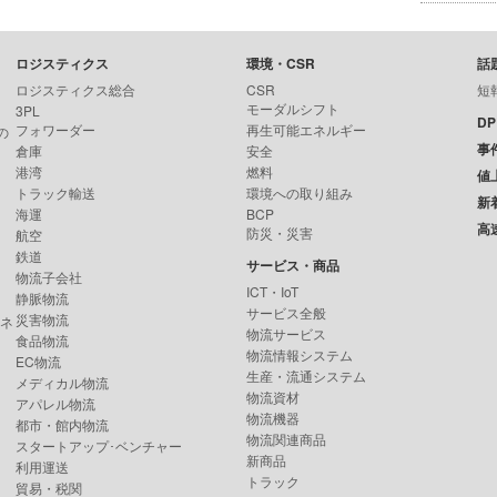
ロジスティクス
環境・CSR
話
ロジスティクス総合
CSR
短
モーダルシフト
3PL
D
フォワーダー
再生可能エネルギー
の
事
倉庫
安全
港湾
燃料
値
トラック輸送
環境への取り組み
新
海運
BCP
高
防災・災害
航空
鉄道
サービス・商品
物流子会社
ICT・IoT
静脈物流
サービス全般
災害物流
ンネ
物流サービス
食品物流
物流情報システム
EC物流
生産・流通システム
メディカル物流
物流資材
アパレル物流
物流機器
都市・館内物流
物流関連商品
スタートアップ･ベンチャー
新商品
利用運送
トラック
貿易・税関