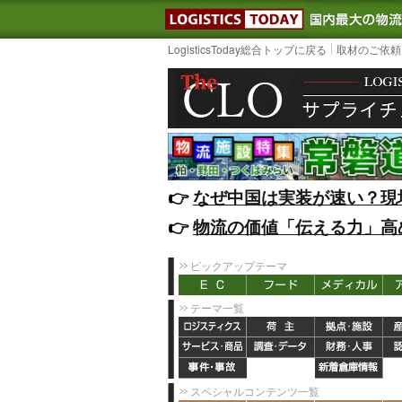
LOGISTIC
LogisticsToday総合トップに戻る
取材のご依頼
👉️
なぜ中国は実装が速い？現
👉️
物流の価値「伝える力」高
ピックアップテーマ
テーマ一覧
スペシャルコンテンツ一覧