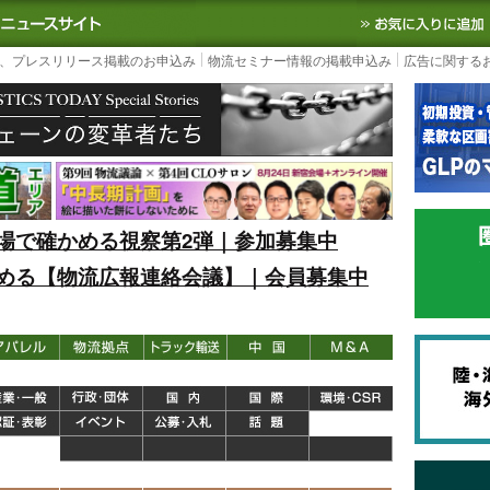
S TODAY｜国内最大の物流ニュースサイト
3PL, SCMなど国内外の最新の物流
、プレスリリース掲載のお申込み
物流セミナー情報の掲載申込み
広告に関する
場で確かめる視察第2弾｜参加募集中
める【物流広報連絡会議】｜会員募集中