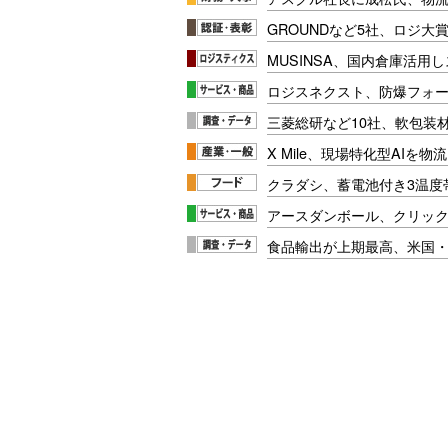
GROUNDなど5社、ロジ大
MUSINSA、国内倉庫活用
ロジスネクスト、防爆フォ
三菱総研など10社、軟包装
X Mile、現場特化型AIを
クラダシ、蓄電池付き3温度
アースダンボール、クリッ
食品輸出が上期最高、米国