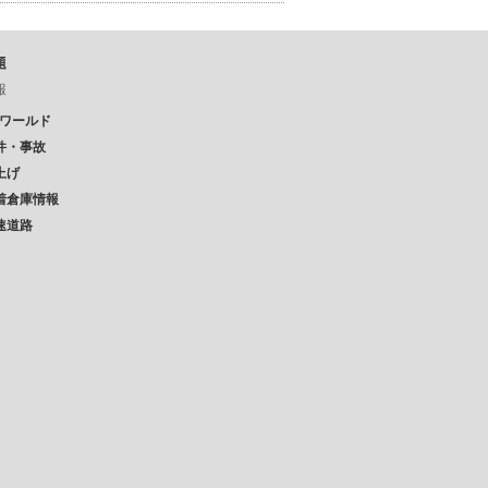
題
報
Pワールド
件・事故
上げ
着倉庫情報
速道路