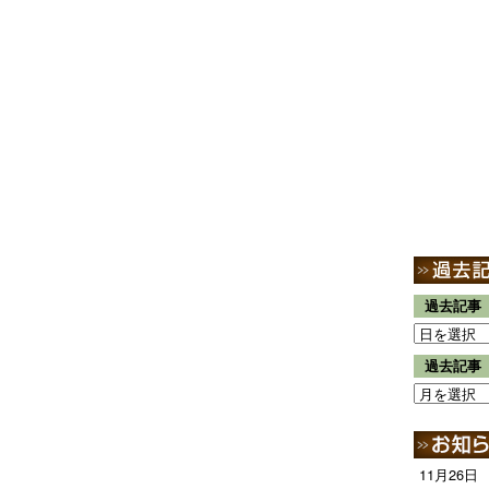
過去記事
過去記事
11月26日