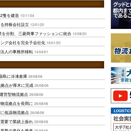
2隻を建造
10/11/04
する持株会社設立
12/01/20
業を分割、三菱商事ファッションに統合
10/08/20
ィング会社を完全子会社化
16/01/20
ル法人の事務所移転
14/04/01
扇島に冷凍倉庫
26/08/06
域拠点が厚木に完成
26/08/06
運営型物流拠点
26/08/06
温物流拠点を長岡に
26/08/06
ダに低温物流拠点
26/08/06
送需要で業績上振れ
26/08/06
流基盤の進化を推進
26/08/06