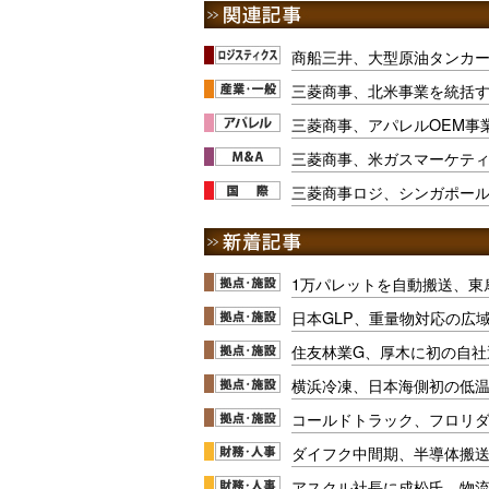
商船三井、大型原油タンカー
三菱商事、北米事業を統括
三菱商事、アパレルOEM事
三菱商事、米ガスマーケテ
三菱商事ロジ、シンガポー
1万パレットを自動搬送、東
日本GLP、重量物対応の広
住友林業G、厚木に初の自社
横浜冷凍、日本海側初の低
コールドトラック、フロリ
ダイフク中間期、半導体搬
アスクル社長に成松氏、物