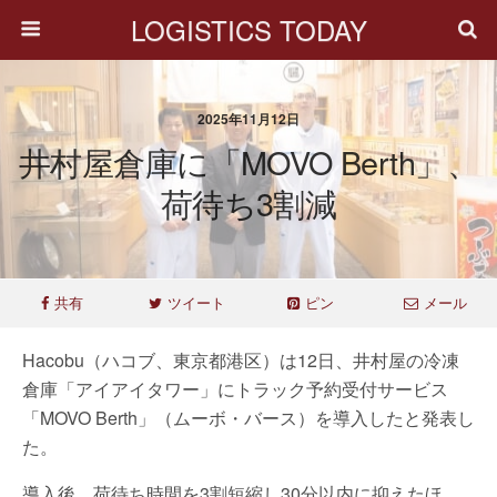
LOGISTICS TODAY
2025年11月12日
井村屋倉庫に「MOVO Berth」、
荷待ち3割減
共有
ツイート
ピン
メール
Hacobu（ハコブ、東京都港区）は12日、井村屋の冷凍
倉庫「アイアイタワー」にトラック予約受付サービス
「MOVO Berth」（ムーボ・バース）を導入したと発表し
た。
導入後、荷待ち時間を3割短縮し30分以内に抑えたほ